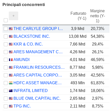
Principali concorrenti
Margine
Fatturato
netto (Y-
E
(Y-1)
1)
THE CARLYLE GROUP INC.
3,9 Mrd
20,73%
BLACKSTONE INC.
13,08 Mrd
54,38%
KKR & CO. INC.
7,66 Mrd
29,4%
ARES MANAGEMENT CORPORATION
4,26 Mrd
26,1%
AMUNDI
4,01 Mrd
46,59%
FRANKLIN RESOURCES, INC.
8,77 Mrd
5,98%
ARES CAPITAL CORPORATION
3,05 Mrd
42,56%
HDFC ASSET MANAGEMENT COMPANY LIMITED
493 Mln
61,83%
INFRATIL LIMITED
1,74 Mrd
18,06%
BLUE OWL CAPITAL INC.
2,65 Mrd
2,97%
TPG INC.
2,11 Mrd
8,75%