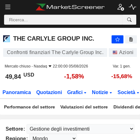
THE CARLYLE GROUP INC.
49,84
$
-1,58%
THE CARLYLE GROUP INC.
Confronti finanziari The Carlyle Group Inc.
Azioni
Mercato chiuso -
Nasdaq
22:00:00 05/08/2026
Var. 1 gen.
USD
-1,58%
49,84
-15,68%
Panoramica
Quotazioni
Grafici
Notizie
Società
Performance del settore
Valutazioni del settore
Dividendi de
Settore:
Regione: