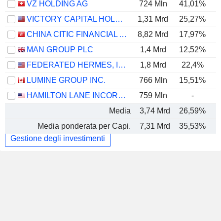
VZ HOLDING AG
724 Mln
41,01%
VICTORY CAPITAL HOLDINGS, INC.
1,31 Mrd
25,27%
CHINA CITIC FINANCIAL ASSET MANAGEMENT CO., LTD.
8,82 Mrd
17,97%
MAN GROUP PLC
1,4 Mrd
12,52%
FEDERATED HERMES, INC.
1,8 Mrd
22,4%
LUMINE GROUP INC.
766 Mln
15,51%
HAMILTON LANE INCORPORATED
759 Mln
-
Media
3,74 Mrd
26,59%
Media ponderata per Capi.
7,31 Mrd
35,53%
Gestione degli investimenti