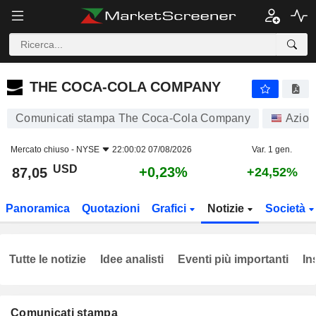
THE COCA-COLA COMPANY
87,05
$
+0,23%
THE COCA-COLA COMPANY
Comunicati stampa The Coca-Cola Company
Azion
Mercato chiuso -
NYSE
22:00:02 07/08/2026
Var. 1 gen.
USD
+0,23%
87,05
+24,52%
Panoramica
Quotazioni
Grafici
Notizie
Società
Tutte le notizie
Idee analisti
Eventi più importanti
In
Comunicati stampa