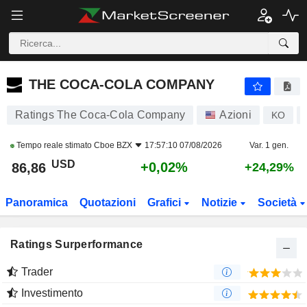
THE COCA-COLA COMPANY
86,86
$
+0,02%
THE COCA-COLA COMPANY
Ratings The Coca-Cola Company
Azioni
KO
Tempo reale stimato
Cboe BZX
17:57:10 07/08/2026
Var. 1 gen.
USD
+0,02%
86,86
+24,29%
Panoramica
Quotazioni
Grafici
Notizie
Società
Ratings Surperformance
Trader
Investimento