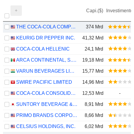
Capi.($)
Investimento
THE COCA-COLA COMPANY
374 Mrd
KEURIG DR PEPPER INC.
41,32 Mrd
COCA-COLA HELLENIC
24,1 Mrd
ARCA CONTINENTAL, S.A.B. DE C.V.
19,18 Mrd
VARUN BEVERAGES LIMITED
15,77 Mrd
SWIRE PACIFIC LIMITED
14,96 Mrd
COCA-COLA CONSOLIDATED, INC.
12,53 Mrd
-
SUNTORY BEVERAGE & FOOD LIMITED
8,91 Mrd
PRIMO BRANDS CORPORATION
8,66 Mrd
CELSIUS HOLDINGS, INC.
6,02 Mrd