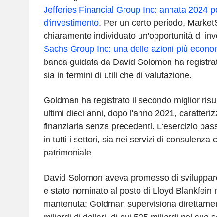
Jefferies Financial Group Inc: annata 2024 po
d'investimento
. Per un certo periodo, Marke
chiaramente individuato un'opportunità di in
Sachs Group Inc: una delle azioni più econo
banca guidata da David Solomon ha registrat
sia in termini di utili che di valutazione.
Goldman ha registrato il secondo miglior risul
ultimi dieci anni, dopo l'anno 2021, caratteri
finanziaria senza precedenti. L'esercizio pas
in tutti i settori, sia nei servizi di consulenza
patrimoniale.
David Solomon aveva promesso di sviluppar
è stato nominato al posto di Lloyd Blankfein
mantenuta: Goldman supervisiona direttame
miliardi di dollari, di cui 525 miliardi nel suo