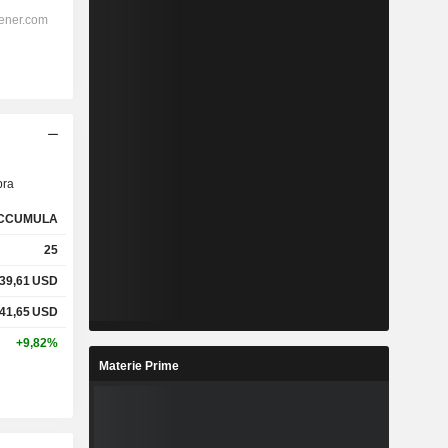
ra
CCUMULA
25
039,61
USD
141,65
USD
+9,82%
Materie Prime