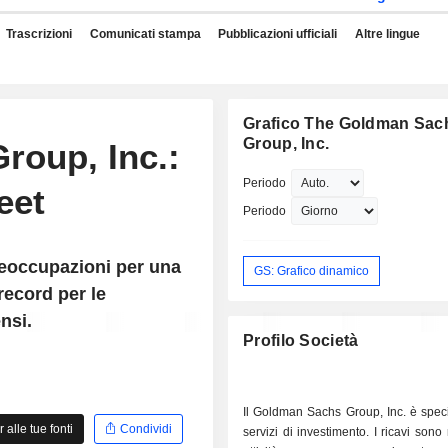
Trascrizioni
Comunicati stampa
Pubblicazioni ufficiali
Altre lingue
Grafico The Goldman Sac
Group, Inc.
roup, Inc.:
Periodo
eet
Periodo
reoccupazioni per una
GS: Grafico dinamico
record per le
nsi.
Profilo Società
Il Goldman Sachs Group, Inc. è speci
alle tue fonti
Condividi
servizi di investimento. I ricavi sono r