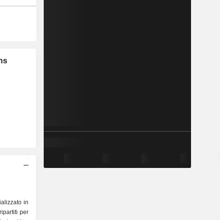
hs
alizzato in
ipartiti per