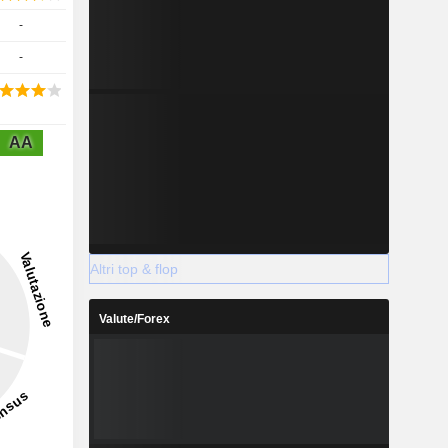
-
-
AA
Altri top & flop
Valute/Forex