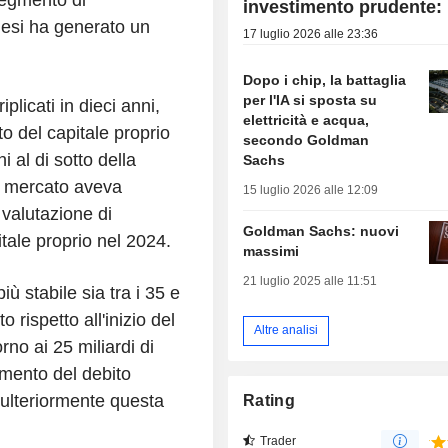
investimento prudente
 mesi ha generato un
17 luglio 2026 alle 23:36
Dopo i chip, la battaglia
per l'IA si sposta su
plicati in dieci anni,
elettricità e acqua,
o del capitale proprio
secondo Goldman
i al di sotto della
Sachs
il mercato aveva
15 luglio 2026 alle 12:09
valutazione di
Goldman Sachs: nuovi
ale proprio nel 2024.
massimi
21 luglio 2025 alle 11:51
ù stabile sia tra i 35 e
o rispetto all'inizio del
Altre analisi
no ai 25 miliardi di
gmento del debito
 ulteriormente questa
Rating
Trader