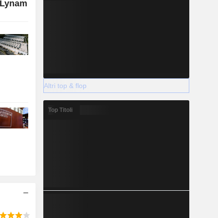
: Lynam
Altri top & flop
Top Titoli