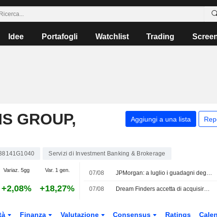
Idee
Portafogli
Watchlist
Trading
Scree
S GROUP,
Aggiungi a una lista
Rep
38141G1040
Servizi di Investment Banking & Brokerage
Variaz. 5gg
Var. 1 gen.
07/08
JPMorgan: a luglio i guadagni degli hedge fund per il 2024 sono stati intaccati dai titoli tecnologici
+2,08%
+18,27%
07/08
Dream Finders accetta di acquisire Beazer in un'operazione in contanti da 2,2 Mrd USD
tà
Finanza
Valutazione
Consensus
Ratings
Calen