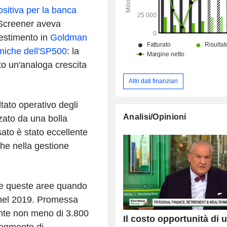
sitiva per la banca
tScreener aveva
vestimento in
Goldman
miche dell'SP500
: la
o un'analoga crescita
Altri dati finanziari
tato operativo degli
Analisi/Opinioni
zzato da una bolla
sato è stato eccellente
 che nella gestione
e queste aree quando
 nel 2019. Promessa
nte non meno di 3.800
Il costo opportunità di 
 segmento di