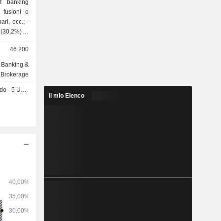
 fusioni e
ri, ecc.; -
(30,2%). Il
ttività di
46.200
in società
zi
t Banking &
Brokerage
Americhe
o - 5 USD
a (22,9%) e
Il mio Elenco