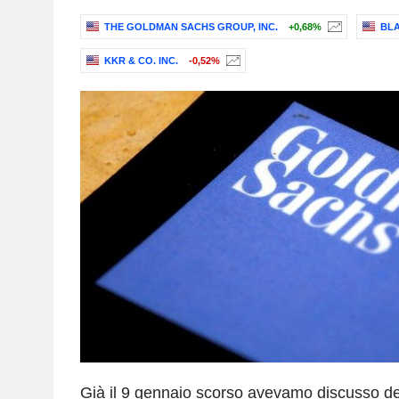
THE GOLDMAN SACHS GROUP, INC.
+0,68%
BLA
KKR & CO. INC.
-0,52%
Già il 9 gennaio scorso avevamo discusso del