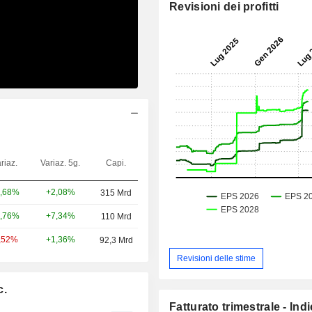
Revisioni dei profitti
riaz.
Variaz. 5g.
Capi.
+2,08%
,68%
315 Mrd
+7,34%
,76%
110 Mrd
+1,36%
,52%
92,3 Mrd
Revisioni delle stime
c.
Fatturato trimestrale - Ind