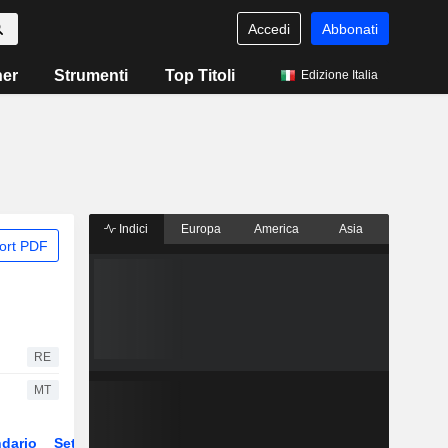
Accedi
Abbonati
ner
Strumenti
Top Titoli
Edizione Italia
Indici
Europa
America
Asia
ort PDF
RE
MT
dario
Settore
Derivati
ETF