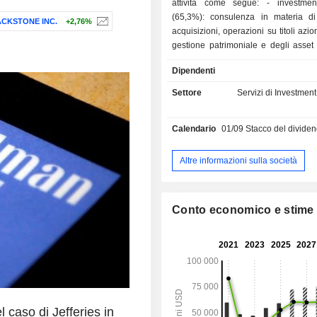
attività come segue: - investment banking
(65,3%): consulenza in materia di
CKSTONE INC.
+2,76%
acquisizioni, operazioni su titoli aziona
gestione patrimoniale e degli asset 
Gruppo sta inoltre sviluppando un'a
Dipendenti
acquisizione di partecipazioni 
tecnologiche in rapida crescita; - servi
Settore
Servizi di Investmen
finanziari (4,5%). I ricavi sono distribuiti
geograficamente come segue: 
Calendario
01/09
Stacco del dividend
(64,4%), Europa/Medio Oriente/Afric
Asia (12,7%).
Altre informazioni sulla società
Conto economico e stime
 caso di Jefferies in