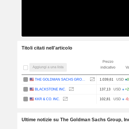
Titoli citati nell'articolo
Prezzo
Aggiungi a una lista
indicativo
Va
THE GOLDMAN SACHS GROUP, INC.
1.039,61
USD
+0
BLACKSTONE INC.
137,13
USD
+2
KKR & CO. INC.
102,81
USD
-0
Ultime notizie su The Goldman Sachs Group, In