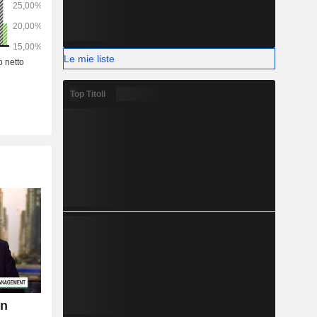
Le mie liste
Top Titoli
un