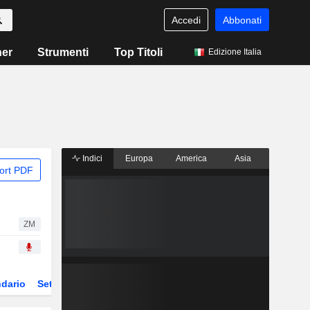
Accedi
Abbonati
ner
Strumenti
Top Titoli
Edizione Italia
Indici
Europa
America
Asia
ort PDF
ZM
dario
Settore
Derivati
ETF