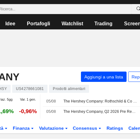
Idee
Portafogli
Watchlist
Trading
Scree
ANY
Aggiungi a una lista
Rep
HSY
US4278661081
Prodotti alimentari
riaz. 5gg
Var. 1 gen.
05/08
The Hershey Company: Rothschild & Co Redburn conferma il rating Buy
1,69%
-0,96%
05/08
The Hershey Company, Q2 2026 Pre Recorded Earnings Call, Jul 30, 2026
tà
Finanza
Valutazione
Consensus
Ratings
Calen