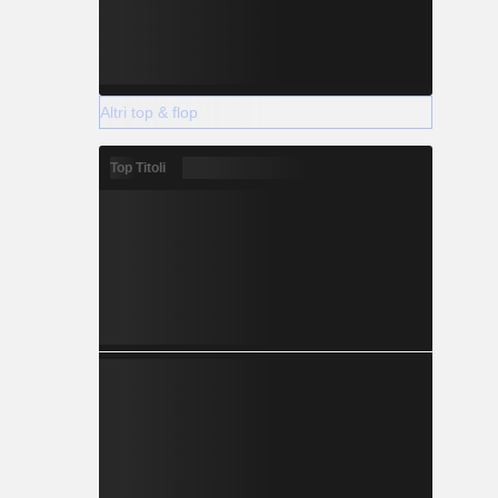
Altri top & flop
Top Titoli