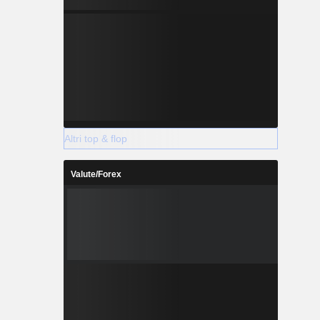
Altri top & flop
Valute/Forex