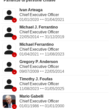
Partenze di persone chiave
costituito da vari veicoli di investimento in cui la Società
detiene una partecipazione in qualità di azionista, socio o
Ivan Arteaga
socio accomandatario e attraverso i quali LGL Group investe
Chief Executive Officer
il proprio capitale.
-
01/01/2020
01/04/2021
Michael J. Ferrantino
Chief Executive Officer
-
22/05/2014
31/12/2019
Michael Ferrantino
Chief Executive Officer
-
01/04/2021
11/08/2023
Gregory P. Anderson
Chief Executive Officer
-
09/07/2009
22/05/2014
Timothy J. Foufas
Chief Executive Officer
-
11/08/2023
01/05/2025
Mario Gabelli
Chief Executive Officer
-
01/01/1986
01/01/2000