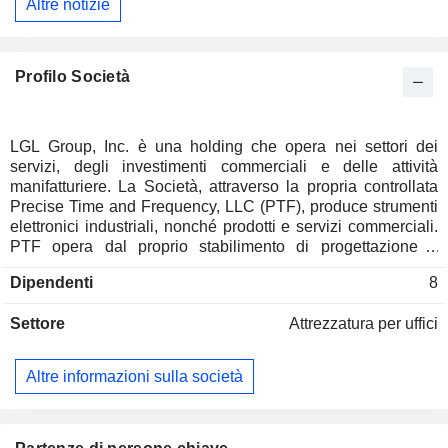
Altre notizie
Profilo Società
LGL Group, Inc. è una holding che opera nei settori dei
servizi, degli investimenti commerciali e delle attività
manifatturiere. La Società, attraverso la propria controllata
Precise Time and Frequency, LLC (PTF), produce strumenti
elettronici industriali, nonché prodotti e servizi commerciali.
PTF opera dal proprio stabilimento di progettazione e
produzione situato a Wakefield, nel Massachusetts. I
Dipendenti
8
segmenti di attività della Società comprendono Strumenti
elettronici e Investimenti commerciali. Il segmento Strumenti
Settore
Attrezzatura per uffici
elettronici opera attraverso PTF, che si occupa della
progettazione di standard di riferimento per la frequenza e il
tempo che costituiscono la base per la temporizzazione e la
Altre informazioni sulla società
sincronizzazione in varie applicazioni, tra cui le
comunicazioni satellitari, i sistemi di trasferimento dell’ora, la
sincronizzazione di rete, la distribuzione di energia elettrica
e la metrologia. Il segmento Investimenti commerciali è