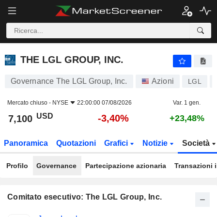
THE LGL GROUP, INC.
7,100
$
-3,40%
THE LGL GROUP, INC.
Governance The LGL Group, Inc.
Azioni
LGL
Mercato chiuso -
NYSE
22:00:00 07/08/2026
Var. 1 gen.
USD
-3,40%
7,100
+23,48%
Panoramica
Quotazioni
Grafici
Notizie
Società
Profilo
Governance
Partecipazione azionaria
Transazioni 
Comitato esecutivo: The LGL Group, Inc.
Posizioni