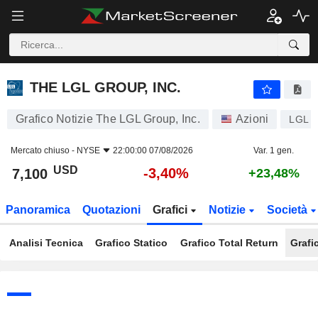
THE LGL GROUP, INC.
7,100
$
-3,40%
THE LGL GROUP, INC.
Grafico Notizie The LGL Group, Inc.
Azioni
LGL
Mercato chiuso -
NYSE
22:00:00 07/08/2026
Var. 1 gen.
USD
-3,40%
7,100
+23,48%
Panoramica
Quotazioni
Grafici
Notizie
Società
Analisi Tecnica
Grafico Statico
Grafico Total Return
Grafi