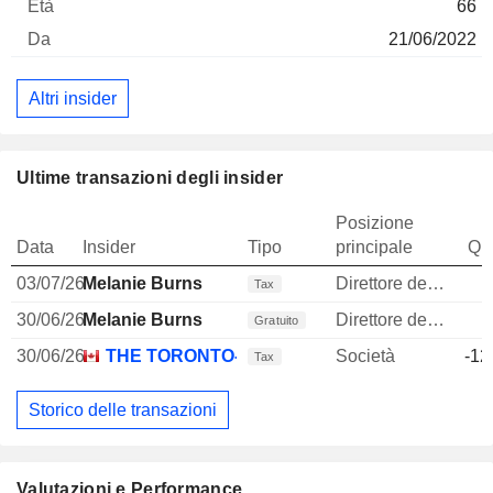
66
21/06/2022
Altri insider
Ultime transazioni degli insider
Posizione
Data
Insider
Tipo
principale
Qua
03/07/26
Melanie Burns
Direttore delle risorse umane
Tax
30/06/26
Melanie Burns
Direttore delle risorse umane
Gratuito
30/06/26
THE TORONTO-DOMINION BANK
Società
-12
Tax
Storico delle transazioni
Valutazioni e Performance