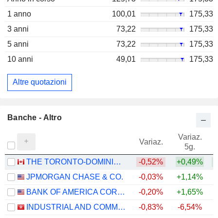
1 anno
100,01
175,33
3 anni
73,22
175,33
5 anni
73,22
175,33
10 anni
49,01
175,33
Altre quotazioni
Banche - Altro
Variaz.
V
Variaz.
5g.
THE TORONTO-DOMINION BANK
-0,52%
+0,49%
+
JPMORGAN CHASE & CO.
-0,03%
+1,14%
+
BANK OF AMERICA CORPORATION
-0,20%
+1,65%
+
INDUSTRIAL AND COMMERCIAL BANK OF CHINA LIMITED
-0,83%
-6,54%
+