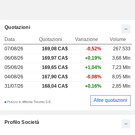
Quotazioni
Data
Quotazioni
Variazione
Volume
07/08/26
169,08
CA$
-0,52%
267.533
06/08/26
169,97 CA$
+0,19%
3,68 Mln
05/08/26
169,65 CA$
+1,04%
7,23 Mln
04/08/26
167,90 CA$
-0,08%
8,05 Mln
31/07/26
168,04 CA$
+0,16%
2,85 Mln
Altre quotazioni
Prezzo in differita Toronto S.E.
Profilo Società