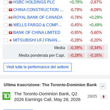
HSBC HOLDINGS PLC
+0,78%
-2,87%
+
CHINA CONSTRUCTION BANK CORPORATION
-0,79%
-6,09%
+
ROYAL BANK OF CANADA
-0,76%
+0,29%
+
WELLS FARGO & COMPANY
-0,45%
+0,49%
+
BANK OF CHINA LIMITED
-0,95%
-5,60%
+
MITSUBISHI UFJ FINANCIAL GROUP, INC.
-0,28%
-0,20%
+
Media
-0,39%
-0,34%
+
Media ponderata per Capi.
-0,28%
-0,16%
+
Vedi tutte le performance del settore
Ultima trascrizione: The Toronto-Dominion Bank
The Toronto-Dominion Bank, Q2
28/05
2026 Earnings Call, May 28, 2026