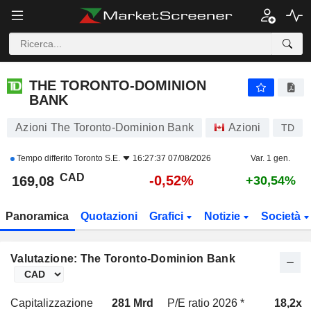
THE TORONTO-DOMINION BANK
169,08
$
-0,52%
THE TORONTO-DOMINION
BANK
Azioni The Toronto-Dominion Bank
Azioni
TD
Tempo differito
Toronto S.E.
16:27:37 07/08/2026
Var. 1 gen.
CAD
-0,52%
169,08
+30,54%
Panoramica
Quotazioni
Grafici
Notizie
Società
Valutazione: The Toronto-Dominion Bank
Capitalizzazione
281 Mrd
P/E ratio 2026 *
18,2x