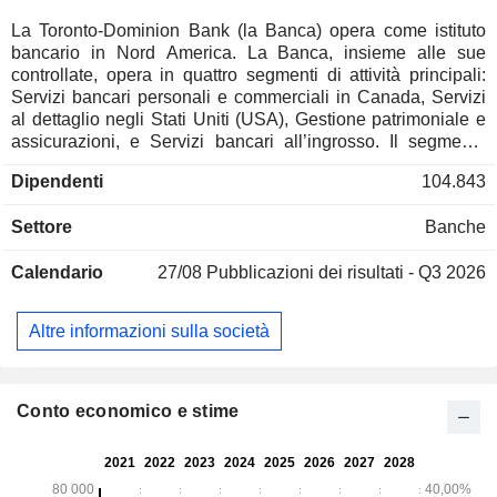
La Toronto-Dominion Bank (la Banca) opera come istituto
bancario in Nord America. La Banca, insieme alle sue
controllate, opera in quattro segmenti di attività principali:
Servizi bancari personali e commerciali in Canada, Servizi
al dettaglio negli Stati Uniti (USA), Gestione patrimoniale e
assicurazioni, e Servizi bancari all’ingrosso. Il segmento
Servizi bancari personali e commerciali in Canada
Dipendenti
104.843
comprende TD Canada Trust e TD Auto Finance Canada. Il
segmento Retail negli Stati Uniti comprende TD Bank, una
Settore
Banche
banca conveniente, TD Auto Finance U.S. e TD Wealth
(U.S.). Il segmento Gestione patrimoniale e assicurazioni
Calendario
27/08
Pubblicazioni dei risultati - Q3 2026
comprende TD Wealth (Canada), TD Direct Investing e TD
Insurance. Il segmento Wholesale Banking comprende TD
Securities e TD Cowen. La Banca offre un'ampia gamma di
Altre informazioni sulla società
prodotti e servizi, tra cui conti bancari, finanziamenti,
soluzioni di investimento, gestione della liquidità
(informazioni, consolidamento e rendicontazione, debiti e
crediti), servizi bancari negli Stati Uniti, servizi globali,
Conto economico e stime
assicurazioni sulla vita per il credito aziendale, servizi di
consulenza patrimoniale e altri.