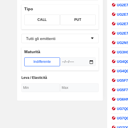
UG2E
Tipo
UG2E
CALL
PUT
UG2E
UG2E
Tutti gli emittenti
UG2N
Maturità
UG3H
Indifferente
UG4Q
UG4Q
Leva / Elasticità
UG5F
UG5F
UG6H
UG7Q
UG7Q
UG7Q