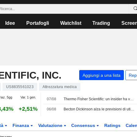
Idee
Portafogli
Watchlist
Trading
Scree
NTIFIC, INC.
Aggiungi a una lista
Rep
US8835561023
Attrezzatura medica
riaz. 5gg
Var. 1 gen.
07/08
Thermo Fisher Scientific: un insider ha venduto azioni per un valore di 3.393.000 USD, secondo un recente documento della SEC
3,43%
+2,51%
06/08
Becton Dickinson alza le previsioni di utile per l'intero anno dopo risultati del terzo trimestre superiori alle attese
tà
Finanza
Valutazione
Consensus
Ratings
Calen