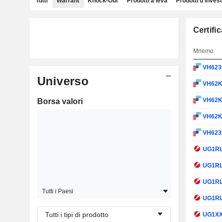
Tutti
Warrant
Knock-Out
Prodotti a leva
Prodotti d'inves
Certifi
Mnemo
VH623
Universo
VH62
VH62
Borsa valori
VH62
VH623
UG1R
UG1R
UG1R
Tutti i Paesi
UG1R
Tutti i tipi di prodotto
UG1X