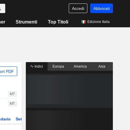
Accedi
Abbonati
ner
Strumenti
Top Titoli
Edizione Italia
Indici
Europa
America
Asia
ort PDF
MT
MT
dario
Settore
Derivati
ETF