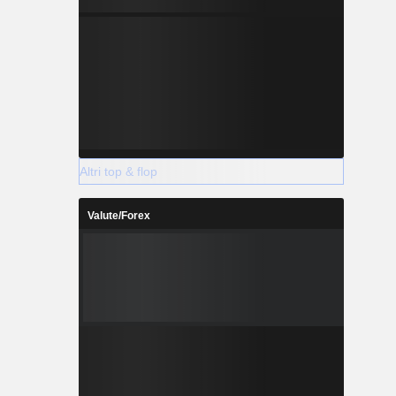
Altri top & flop
Valute/Forex