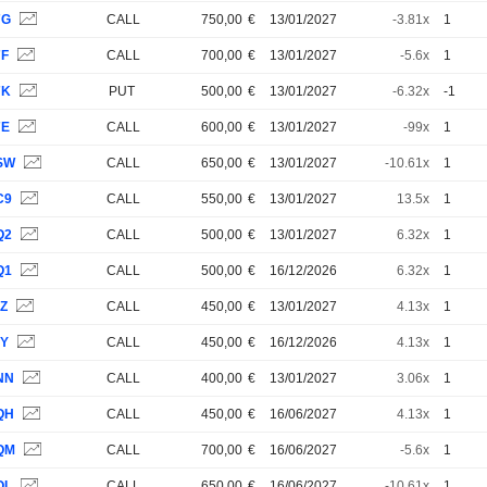
7G
CALL
750,00
€
13/01/2027
-3.81x
1
7F
CALL
700,00
€
13/01/2027
-5.6x
1
7K
PUT
500,00
€
13/01/2027
-6.32x
-1
7E
CALL
600,00
€
13/01/2027
-99x
1
SW
CALL
650,00
€
13/01/2027
-10.61x
1
C9
CALL
550,00
€
13/01/2027
13.5x
1
Q2
CALL
500,00
€
13/01/2027
6.32x
1
Q1
CALL
500,00
€
16/12/2026
6.32x
1
7Z
CALL
450,00
€
13/01/2027
4.13x
1
7Y
CALL
450,00
€
16/12/2026
4.13x
1
NN
CALL
400,00
€
13/01/2027
3.06x
1
QH
CALL
450,00
€
16/06/2027
4.13x
1
QM
CALL
700,00
€
16/06/2027
-5.6x
1
QL
CALL
650,00
€
16/06/2027
-10.61x
1