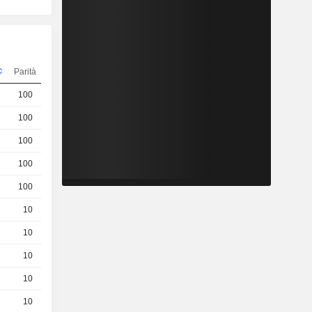
Parità
Quotazioni
100
0,2700
EUR
100
0,2800
EUR
100
0,1260
EUR
100
0,5900
EUR
100
0,1260
EUR
10
6.65 / 6.71
10
4.18 / 4.24
10
1.16 / 1.22
10
1.39 / 1.45
10
2.5 / 2.56