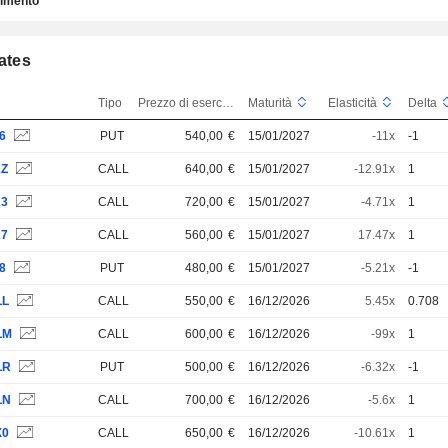
timento
cates
Tipo
Prezzo di esercizio
Maturità
Elasticità
Delta
6
PUT
540,00
€
15/01/2027
-11x
-1
KZ
CALL
640,00
€
15/01/2027
-12.91x
1
K3
CALL
720,00
€
15/01/2027
-4.71x
1
K7
CALL
560,00
€
15/01/2027
17.47x
1
8
PUT
480,00
€
15/01/2027
-5.21x
-1
LL
CALL
550,00
€
16/12/2026
5.45x
0.708
LM
CALL
600,00
€
16/12/2026
-99x
1
LR
PUT
500,00
€
16/12/2026
-6.32x
-1
LN
CALL
700,00
€
16/12/2026
-5.6x
1
X0
CALL
650,00
€
16/12/2026
-10.61x
1