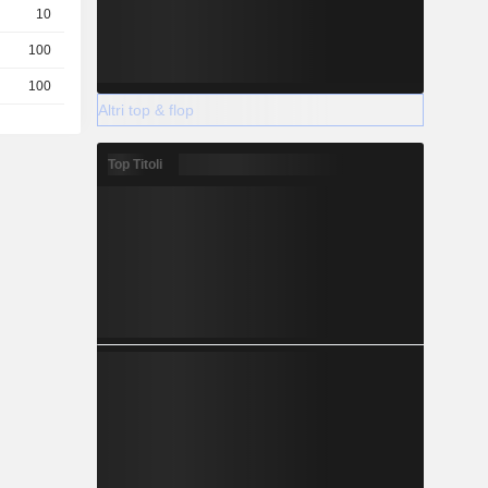
10
1.48 / 1.54
100
0,5000
EUR
100
0,0840
EUR
Altri top & flop
Top Titoli