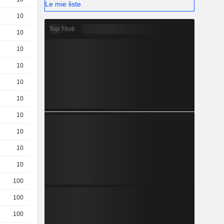
Le mie liste
10
7 / 7.06
Top Titoli
10
12.12 / 12.18
10
2.67 / 2.73
10
9.33 / 9.39
10
2,610
EUR
10
1,890
EUR
10
1.79 / 1.85
10
0.1 / 0.42
10
4.6 / 4.66
10
1.07 / 1.13
100
0,4100
EUR
100
0,1900
EUR
100
0,0500
EUR