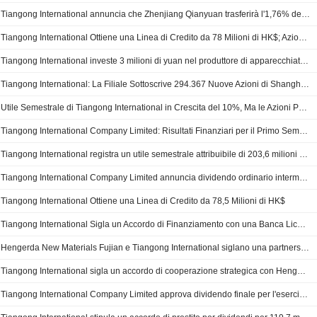
Tiangong International annuncia che Zhenjiang Qianyuan trasferirà l'1,76% delle sue quote in TG Tools
Tiangong International Ottiene una Linea di Credito da 78 Milioni di HK$; Azioni in Calo del 3%
Tiangong International investe 3 milioni di yuan nel produttore di apparecchiature elettromeccaniche
Tiangong International: La Filiale Sottoscrive 294.367 Nuove Azioni di Shanghai Gaize
Utile Semestrale di Tiangong International in Crescita del 10%, Ma le Azioni Perdono il 5%
Tiangong International Company Limited: Risultati Finanziari per il Primo Semestre 2025
Tiangong International registra un utile semestrale attribuibile di 203,6 milioni di RMB
Tiangong International Company Limited annuncia dividendo ordinario intermedio per il semestre chiuso al 30 giugno 2025, pagabile il 23 ottobre 2025
Tiangong International Ottiene una Linea di Credito da 78,5 Milioni di HK$
Tiangong International Sigla un Accordo di Finanziamento con una Banca Licenziata di Hong Kong
Hengerda New Materials Fujian e Tiangong International siglano una partnership strategica
Tiangong International sigla un accordo di cooperazione strategica con Hengerda New Materials
Tiangong International Company Limited approva dividendo finale per l'esercizio chiuso al 31 dicembre 2024, pagamento previsto per l'11 luglio 2025