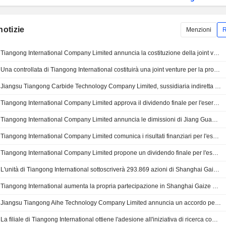
notizie
Menzioni
R
Tiangong International Company Limited annuncia la costituzione della joint venture Jiangsu Tiangong Electronics Technology Co., Ltd
Una controllata di Tiangong International costituirà una joint venture per la produzione di utensili
Jiangsu Tiangong Carbide Technology Company Limited, sussidiaria indiretta di Tiangong International Company Limited, lancia il progetto di espansione della capacità produttiva annuale di 300 tonnellate di barre per utensili da taglio PCB a grana ultra-fine
Tiangong International Company Limited approva il dividendo finale per l'esercizio chiuso al 31 dicembre 2025, in pagamento entro il 29 luglio 2026
Tiangong International Company Limited annuncia le dimissioni di Jiang Guangqing dalla carica di Amministratore Esecutivo con decorrenza dal 16 giugno 2026
Tiangong International Company Limited comunica i risultati finanziari per l'esercizio chiuso al 31 dicembre 2025
Tiangong International Company Limited propone un dividendo finale per l'esercizio chiuso al 31 dicembre 2025, in pagamento entro il 29 luglio 2026
L'unità di Tiangong International sottoscriverà 293.869 azioni di Shanghai Gaize Laser Technology
Tiangong International aumenta la propria partecipazione in Shanghai Gaize Laser Technology
Jiangsu Tiangong Aihe Technology Company Limited annuncia un accordo per un laboratorio congiunto con l'Istituto di Energia del Centro Nazionale Scientifico Comprensivo di Hefei
La filiale di Tiangong International ottiene l'adesione all'iniziativa di ricerca congiunta