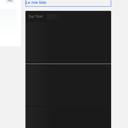
RE
Le mie liste
Top Titoli