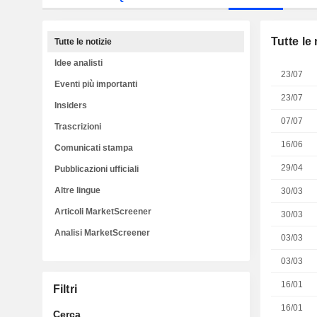
Tutte le 
Tutte le notizie
Idee analisti
23/07
Eventi più importanti
23/07
Insiders
07/07
Trascrizioni
16/06
Comunicati stampa
29/04
Pubblicazioni ufficiali
Altre lingue
30/03
Articoli MarketScreener
30/03
Analisi MarketScreener
03/03
03/03
16/01
Filtri
16/01
Cerca