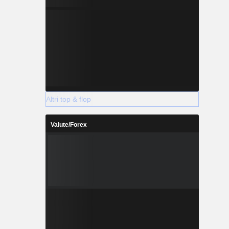
Altri top & flop
Valute/Forex