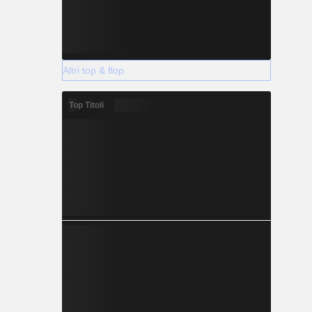
Altri top & flop
Top Titoli