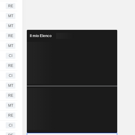
RE
MT
MT
RE
Il mio Elenco
MT
CI
RE
CI
MT
RE
MT
RE
CI