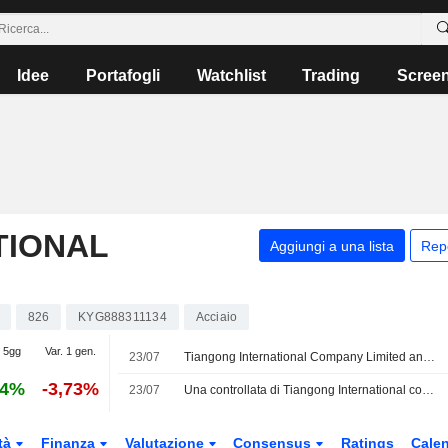
Idee
Portafogli
Watchlist
Trading
Scree
TIONAL
Aggiungi a una lista
Rep
826
KYG888311134
Acciaio
. 5gg
Var. 1 gen.
23/07
Tiangong International Company Limited annuncia la costituzione della joint venture Jiangsu Tiangong Electronics Technology Co., Ltd
54%
-3,73%
23/07
Una controllata di Tiangong International costituirà una joint venture per la produzione di utensili
tà
Finanza
Valutazione
Consensus
Ratings
Calen