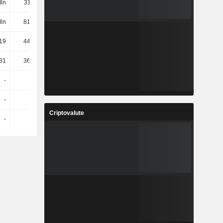
ln
317 Mln
306 Mln
293 Mln
Mln
818.000
3,63 Mln
3,44 Mln
19
448.866
1,61 Mln
1,32 Mln
81
369.134
2,02 Mln
2,13 Mln
-
-
-
-
-
-
-
-
Criptovalute
-
-
-
-