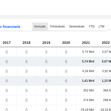
o finanziarie
Annuale
Trimestrale
Semestrale
YTD
LTM
2017
2018
2019
2020
2021
2022
5,74 Mrd
5,07 M
5,74 Mrd
5,07 M
4,34 Mrd
3,92 M
1,41 Mrd
1,15 M
352 Mln
366 M
274 Mln
288 M
-78,18 Mln
-18,33 