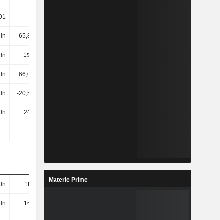
,91
9,78
1,95
6,66
ln
65,89 Mln
59,88 Mln
42,11 Mln
Mln
199.000
553.000
813.000
ln
66,09 Mln
60,43 Mln
42,92 Mln
Mln
-20,55 Mln
-52,46 Mln
-11,69 Mln
ln
244 Mln
220 Mln
241 Mln
-
-
-
-
Materie Prime
ln
118 Mln
144 Mln
105 Mln
ln
160 Mln
173 Mln
169 Mln