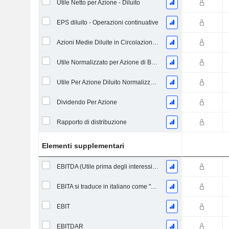
Utile Netto per Azione - Diluito
EPS diluito - Operazioni continuative
Azioni Medie Diluite in Circolazione Ponderate
Utile Normalizzato per Azione di Base
Utile Per Azione Diluito Normalizzato
Dividendo Per Azione
Rapporto di distribuzione
Elementi supplementari
EBITDA (Utile prima degli interessi, delle imposte, del deprezzamento e dell'ammortamento)
EBITA si traduce in italiano come "Risultato Prima di Interessi, Tasse e Ammortamenti".
EBIT
EBITDAR