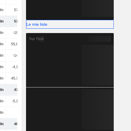
ln
572 Mln
556 Mln
488 Mln
ln
572 Mln
427 Mln
463 Mln
Le mie liste
ln
-199 Mln
-172 Mln
-161 Mln
Top Titoli
ln
55,99 Mln
46,01 Mln
32,29 Mln
ln
-143 Mln
-126 Mln
-128 Mln
ln
-4,19 Mln
3,74 Mln
17,86 Mln
ln
45,74 Mln
113 Mln
92,29 Mln
ln
471 Mln
418 Mln
445 Mln
Mln
-5,15 Mln
-10,15 Mln
23,19 Mln
Mln
-
-
612.000
ln
465 Mln
408 Mln
469 Mln