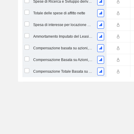
Spese di Ricerca e Sviluppo derivanti dalle Note a piè di pagina
Totale delle spese di affitto nette
Spesa di interesse per locazione operativa imputata
Ammortamento Imputato del Leasing Operativo
Compensazione basata su azioni, Spese generali e amministrative (Totale)
Compensazione Basata su Azioni, Altro (Totale)
Compensazione Totale Basata su Azioni