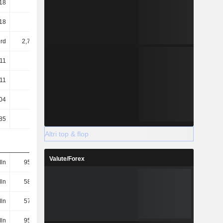
18
0,13
0,13
0,15
18
0,13
0,13
0,15
rd
2,78 Mrd
2,74 Mrd
2,72 Mrd
,11
0,09
0,08
0,09
,11
0,09
0,08
0,09
04
0,04
0,05
0,05
85
27,14
45,76
35,75
Altri top & flop
Valute/Forex
ln
952 Mln
821 Mln
857 Mln
ln
580 Mln
434 Mln
470 Mln
ln
572 Mln
427 Mln
463 Mln
ln
953 Mln
824 Mln
860 Mln