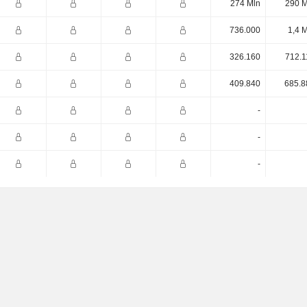
274 Mln
290 M
736.000
1,4 
326.160
712.1
409.840
685.8
-
-
-