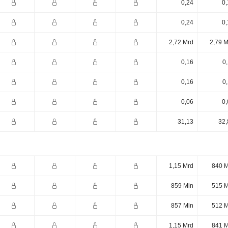
0,24
0,
0,24
0,
2,72 Mrd
2,79 M
0,16
0
0,16
0
0,06
0,
31,13
32,
1,15 Mrd
840 M
859 Mln
515 M
857 Mln
512 M
1,15 Mrd
841 M