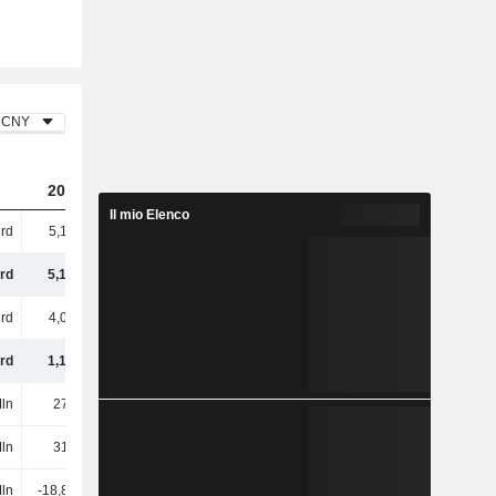
CNY
2023
2024
2025
Il mio Elenco
rd
5,16 Mrd
4,83 Mrd
4,72 Mrd
rd
5,16 Mrd
4,83 Mrd
4,72 Mrd
rd
4,02 Mrd
3,85 Mrd
3,77 Mrd
rd
1,14 Mrd
984 Mln
952 Mln
ln
278 Mln
317 Mln
274 Mln
ln
312 Mln
302 Mln
288 Mln
Mln
-18,82 Mln
-61,81 Mln
-73,35 Mln