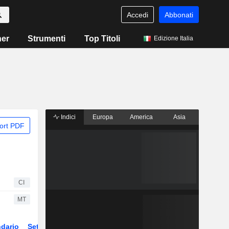
Accedi
Abbonati
ner
Strumenti
Top Titoli
Edizione Italia
Indici
Europa
America
Asia
ort PDF
CI
MT
dario
Settore
Derivati
ETF