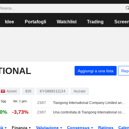
Idee
Portafogli
Watchlist
Trading
Scree
TIONAL
Aggiungi a una lista
Rep
Azioni
826
KYG888311134
Acciaio
. 5gg
Var. 1 gen.
23/07
Tiangong International Company Limited annuncia la costituzione della joint venture Jiangsu Tiangong Electronics Technology Co., Ltd
40%
-3,73%
23/07
Una controllata di Tiangong International costituirà una joint venture per la produzione di utensili
tà
Finanza
Valutazione
Consensus
Ratings
Calen