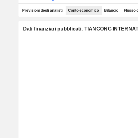
Previsioni degli analisti
Conto economico
Bilancio
Flusso 
Dati finanziari pubblicati: TIANGONG INTER