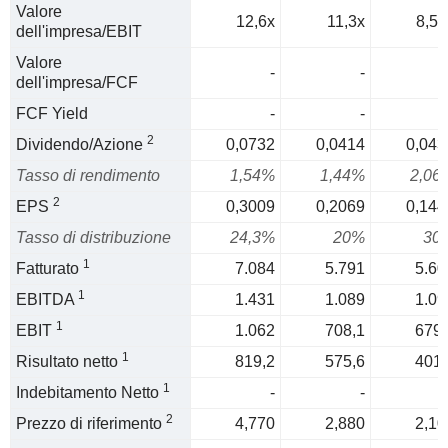
Valore
12,6x
11,3x
8,57
dell'impresa/EBIT
Valore
-
-
dell'impresa/FCF
FCF Yield
-
-
2
Dividendo/Azione
0,0732
0,0414
0,043
Tasso di rendimento
1,54%
1,44%
2,06
2
EPS
0,3009
0,2069
0,144
Tasso di distribuzione
24,3%
20%
30
1
Fatturato
7.084
5.791
5.60
1
EBITDA
1.431
1.089
1.09
1
EBIT
1.062
708,1
679,
1
Risultato netto
819,2
575,6
401,
1
Indebitamento Netto
-
-
2
Prezzo di riferimento
4,770
2,880
2,10