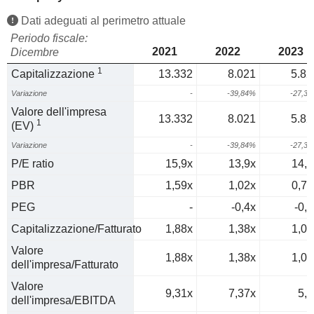
Dati adeguati al perimetro attuale
Periodo fiscale:
2021
2022
2023
Dicembre
1
Capitalizzazione
13.332
8.021
5.82
Variazione
-
-39,84%
-27,3
Valore dell'impresa
13.332
8.021
5.82
1
(EV)
Variazione
-
-39,84%
-27,3
P/E ratio
15,9x
13,9x
14,6
PBR
1,59x
1,02x
0,76
PEG
-
-0,4x
-0,5
Capitalizzazione/Fatturato
1,88x
1,38x
1,04
Valore
1,88x
1,38x
1,04
dell'impresa/Fatturato
Valore
9,31x
7,37x
5,3
dell'impresa/EBITDA