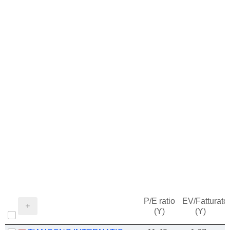
P/E ratio
EV/Fatturato
(Y)
(Y)