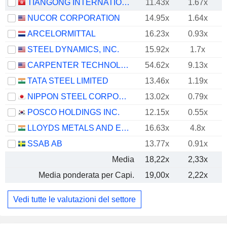
TIANGONG INTERNATIONAL COMPANY LIMITED
11.43x
1.67x
NUCOR CORPORATION
14.95x
1.64x
ARCELORMITTAL
16.23x
0.93x
STEEL DYNAMICS, INC.
15.92x
1.7x
CARPENTER TECHNOLOGY CORPORATION
54.62x
9.13x
TATA STEEL LIMITED
13.46x
1.19x
NIPPON STEEL CORPORATION
13.02x
0.79x
POSCO HOLDINGS INC.
12.15x
0.55x
LLOYDS METALS AND ENERGY LIMITED
16.63x
4.8x
SSAB AB
13.77x
0.91x
Media
18,22x
2,33x
Media ponderata per Capi.
19,00x
2,22x
Vedi tutte le valutazioni del settore