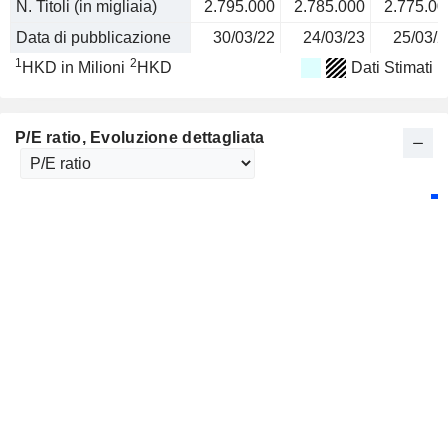
N. Titoli (in migliaia)
2.795.000
2.785.000
2.775.00
Data di pubblicazione
30/03/22
24/03/23
25/03/2
1
2
HKD in Milioni
HKD
Dati Stimati
P/E ratio
, Evoluzione dettagliata