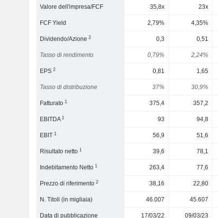
Valore dell'impresa/FCF
35,8x
23x
FCF Yield
2,79%
4,35%
2
Dividendo/Azione
0,3
0,51
Tasso di rendimento
0,79%
2,24%
2
EPS
0,81
1,65
Tasso di distribuzione
37%
30,9%
1
Fatturato
375,4
357,2
1
EBITDA
93
94,8
1
EBIT
56,9
51,6
1
Risultato netto
39,6
78,1
1
Indebitamento Netto
263,4
77,6
2
Prezzo di riferimento
38,16
22,80
N. Titoli (in migliaia)
46.007
45.607
Data di pubblicazione
17/03/22
09/03/23