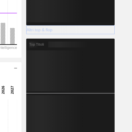
Altri top & flop
Top Titoli