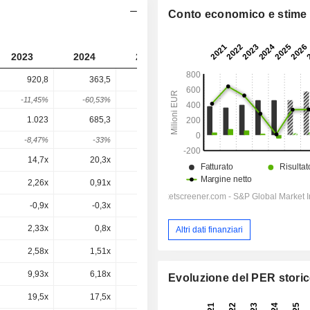
Conto economico e stime
2023
2024
2025
2026
2027
920,8
363,5
687,9
688,4
-
-11,45%
-60,53%
89,27%
0,07%
-
1.023
685,3
927,8
928,4
892,6
-8,47%
-33%
35,39%
0,07%
-3,86%
14,7x
20,3x
-15,9x
23,2x
18,2x
2,26x
0,91x
2,19x
1,4x
1,31x
-0,9x
-0,3x
0x
-0x
0,7x
2,33x
0,8x
1,51x
1,51x
1,2x
Altri dati finanziari
2,58x
1,51x
2,03x
2,03x
1,56x
9,93x
6,18x
9,01x
9,01x
5,94x
Evoluzione del PER stori
19,5x
17,5x
-13,7x
14,3x
11,6x