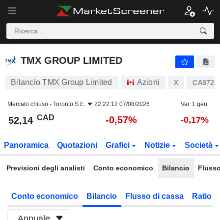
TMX GROUP LIMITED
52,14
$
-0,57%
TMX GROUP LIMITED
Bilancio TMX Group Limited
Azioni
X
CA8726
Mercato chiuso -
Toronto S.E.
22:22:12 07/08/2026
Var. 1 gen.
CAD
-0,57%
52,14
-0,17%
Panoramica
Quotazioni
Grafici
Notizie
Società
Previsioni degli analisti
Conto economico
Bilancio
Flusso
Conto economico
Bilancio
Flusso di cassa
Ratio f
Annuale