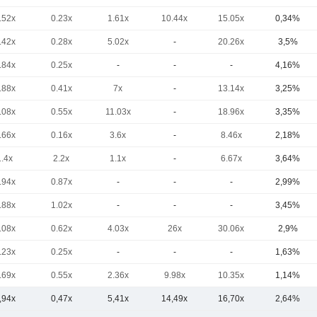
.52x
0.23x
1.61x
10.44x
15.05x
0,34%
.42x
0.28x
5.02x
-
20.26x
3,5%
.84x
0.25x
-
-
-
4,16%
.88x
0.41x
7x
-
13.14x
3,25%
.08x
0.55x
11.03x
-
18.96x
3,35%
.66x
0.16x
3.6x
-
8.46x
2,18%
1.4x
2.2x
1.1x
-
6.67x
3,64%
.94x
0.87x
-
-
-
2,99%
.88x
1.02x
-
-
-
3,45%
.08x
0.62x
4.03x
26x
30.06x
2,9%
.23x
0.25x
-
-
-
1,63%
.69x
0.55x
2.36x
9.98x
10.35x
1,14%
,94x
0,47x
5,41x
14,49x
16,70x
2,64%