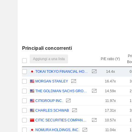
Principali concorrenti
Pr
Aggiungi a una lista
P/E ratio (Y)
Bo
TOKAI TOKYO FINANCIAL HOLDINGS, INC.
14.4x
0
MORGAN STANLEY
16.47x
3
THE GOLDMAN SACHS GROUP, INC.
14.59x
2
CITIGROUP INC.
11.97x
1
CHARLES SCHWAB
17.31x
3
CITIC SECURITIES COMPANY LIMITED
10.57x
1
NOMURA HOLDINGS, INC.
11.04x
1