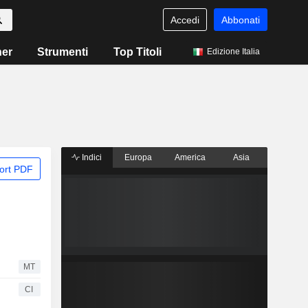
Accedi
Abbonati
ner
Strumenti
Top Titoli
Edizione Italia
Indici
Europa
America
Asia
ort PDF
MT
CI