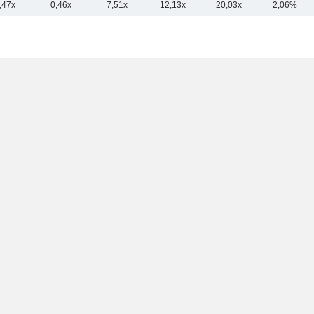
,47x
0,46x
7,51x
12,13x
20,03x
2,06%