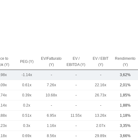
ice to
EV/Fatturato
EV /
EV / EBIT
Rendimento
PEG (Y)
ok (Y)
(Y)
EBITDA (Y)
(Y)
(Y)
.98x
-1.14x
-
-
-
3,62%
.09x
0.61x
7.26x
-
22.16x
2,01%
.74x
0.39x
10.68x
-
26.73x
1,85%
.14x
0.2x
-
-
-
1,88%
.88x
0.51x
6.95x
11.55x
13.26x
1,18%
.23x
0.3x
1.16x
-
2.07x
3,35%
.18x
0.69x
8.56x
-
29.89x
3,66%