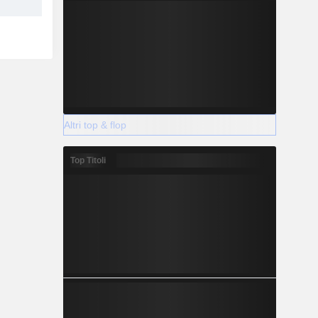
Altri top & flop
Top Titoli