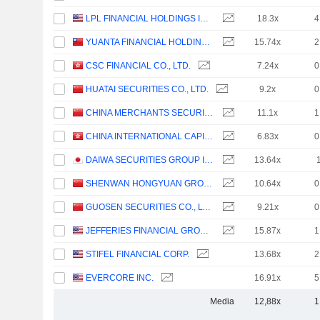
LPL FINANCIAL HOLDINGS INC.
18.3x
4
YUANTA FINANCIAL HOLDING CO., LTD.
15.74x
2
CSC FINANCIAL CO., LTD.
7.24x
0
HUATAI SECURITIES CO., LTD.
9.2x
0
CHINA MERCHANTS SECURITIES CO., LTD.
11.1x
1
CHINA INTERNATIONAL CAPITAL CORPORATION LIMITED
6.83x
0
DAIWA SECURITIES GROUP INC.
13.64x
SHENWAN HONGYUAN GROUP CO., LTD.
10.64x
0
GUOSEN SECURITIES CO., LTD.
9.21x
0
JEFFERIES FINANCIAL GROUP INC.
15.87x
1
STIFEL FINANCIAL CORP.
13.68x
2
EVERCORE INC.
16.91x
5
Media
12,88x
1