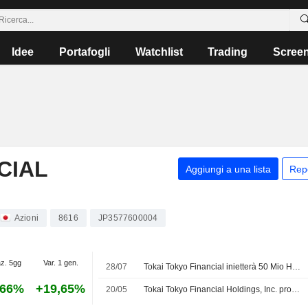
Idee
Portafogli
Watchlist
Trading
Scree
CIAL
Aggiungi a una lista
Rep
Azioni
8616
JP3577600004
az. 5gg
Var. 1 gen.
28/07
Tokai Tokyo Financial inietterà 50 Mio HKD nella controllata di Hong Kong
,66%
+19,65%
20/05
Tokai Tokyo Financial Holdings, Inc. propone un dividendo finale per l'esercizio chiuso al 31 marzo 2026, in pagamento il 26 giugno 2026