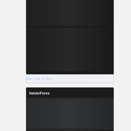
Altri top & flop
Valute/Forex