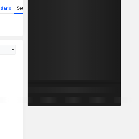
dario
Settore
Derivati
ETF