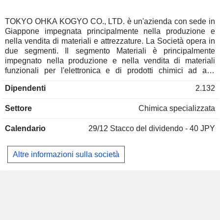
TOKYO OHKA KOGYO CO., LTD. è un'azienda con sede in
Giappone impegnata principalmente nella produzione e
nella vendita di materiali e attrezzature. La Società opera in
due segmenti. Il segmento Materiali è principalmente
impegnato nella produzione e nella vendita di materiali
funzionali per l'elettronica e di prodotti chimici ad alta
purezza. Il segmento Attrezzature è principalmente
Dipendenti
2.132
impegnato nella produzione, vendita e manutenzione di
apparecchiature per il trattamento di semiconduttori e
Settore
Chimica specializzata
display. La Società opera in Giappone, Taiwan, Corea del
Sud, Stati Uniti, ecc.
Calendario
29/12
Stacco del dividendo - 40 JPY
Altre informazioni sulla società