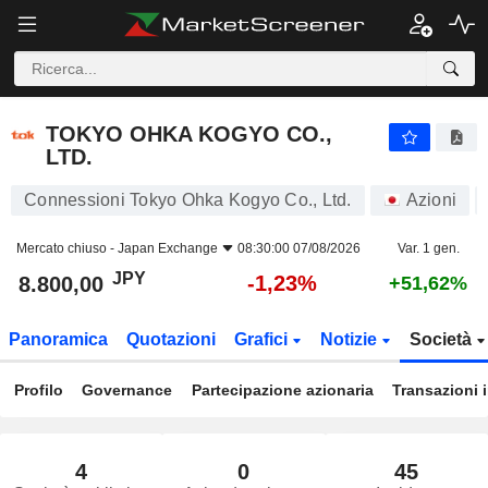
TOKYO OHKA KOGYO CO., LTD.
8.800,00
¥
-1,23%
TOKYO OHKA KOGYO CO.,
LTD.
Connessioni Tokyo Ohka Kogyo Co., Ltd.
Azioni
Mercato chiuso -
Japan Exchange
08:30:00 07/08/2026
Var. 1 gen.
JPY
-1,23%
8.800,00
+51,62%
Panoramica
Quotazioni
Grafici
Notizie
Società
Profilo
Governance
Partecipazione azionaria
Transazioni 
4
0
45