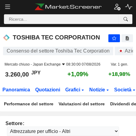
TOSHIBA TEC CORPORATION
3.260,00
¥
+1,09%
TOSHIBA TEC CORPORATION
Consenso del settore Toshiba Tec Corporation
Azio
Mercato chiuso -
Japan Exchange
08:30:00 07/08/2026
Var. 1 gen.
JPY
+1,09%
3.260,00
+18,98%
Panoramica
Quotazioni
Grafici
Notizie
Società
Performance del settore
Valutazioni del settore
Dividendi de
Settore: