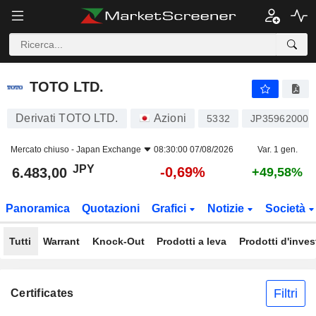
TOTO LTD.
6.483,00
¥
-0,69%
TOTO LTD.
Derivati TOTO LTD.
Azioni
5332
JP359620000
Mercato chiuso -
Japan Exchange
08:30:00 07/08/2026
Var. 1 gen.
JPY
-0,69%
6.483,00
+49,58%
Panoramica
Quotazioni
Grafici
Notizie
Società
Tutti
Warrant
Knock-Out
Prodotti a leva
Prodotti d'inve
Filtri
Certificates