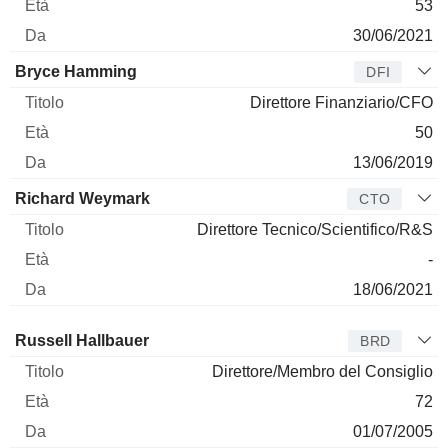
53
30/06/2021
Bryce Hamming
DFI
Direttore Finanziario/CFO
50
13/06/2019
Richard Weymark
CTO
Direttore Tecnico/Scientifico/R&S
-
18/06/2021
Amministratore
Titolo
Età
Da
Russell Hallbauer
BRD
Direttore/Membro del Consiglio
72
01/07/2005