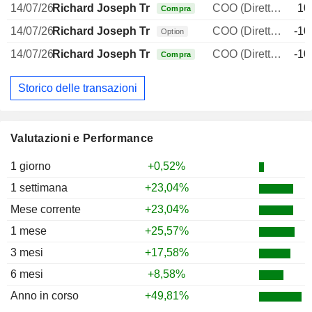
14/07/26
Richard Joseph Tremblay
COO (Direttore operativo)
10
Compra
14/07/26
Richard Joseph Tremblay
COO (Direttore operativo)
-10
Option
14/07/26
Richard Joseph Tremblay
COO (Direttore operativo)
-10
Compra
Storico delle transazioni
Valutazioni e Performance
1 giorno
+0,52%
1 settimana
+23,04%
Mese corrente
+23,04%
1 mese
+25,57%
3 mesi
+17,58%
6 mesi
+8,58%
Anno in corso
+49,81%