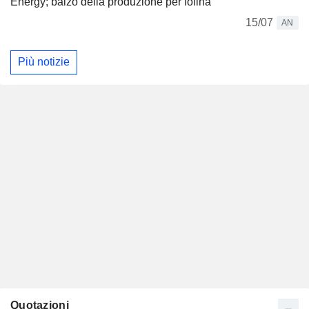
Energy; balzo della produzione per Iofina
15/07
AN
Più notizie
Quotazioni