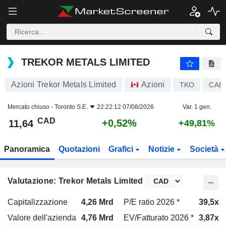
TREKOR METALS LIMITED
11,64
$
+0,52%
TREKOR METALS LIMITED
Azioni Trekor Metals Limited
Azioni
TKO
CA8
Mercato chiuso -
Toronto S.E.
22:22:12 07/08/2026
Var. 1 gen.
CAD
+0,52%
11,64
+49,81%
Panoramica
Quotazioni
Grafici
Notizie
Società
Valutazione: Trekor Metals Limited
Capitalizzazione
4,26 Mrd
P/E ratio 2026 *
39,5x
Valore dell'azienda
4,76 Mrd
EV/Fatturato 2026 *
3,87x