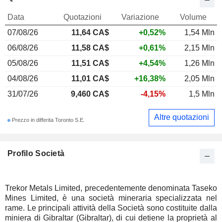
Data
Quotazioni
Variazione
Volume
07/08/26
11,64 CA$
+0,52%
1,54 Mln
06/08/26
11,58 CA$
+0,61%
2,15 Mln
05/08/26
11,51 CA$
+4,54%
1,26 Mln
04/08/26
11,01 CA$
+16,38%
2,05 Mln
31/07/26
9,460 CA$
-4,15%
1,5 Mln
Altre quotazioni
Prezzo in differita Toronto S.E.
Profilo Società
Trekor Metals Limited, precedentemente denominata Taseko
Mines Limited, è una società mineraria specializzata nel
rame. Le principali attività della Società sono costituite dalla
miniera di Gibraltar (Gibraltar), di cui detiene la proprietà al