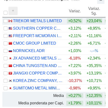
Variaz.
V
Variaz.
5g.
TREKOR METALS LIMITED
+0,52%
+23,04%
+
SOUTHERN COPPER CORPORATION
+3,12%
+8,95%
+
FREEPORT-MCMORAN INC.
+2,11%
+11,16%
+
CMOC GROUP LIMITED
+2,26%
+6,71%
+
NORNICKEL ADR
+1,03%
-.--%
JX ADVANCED METALS CORPORATION
-6,18%
+2,34%
+
CHINA TUNGSTEN AND HIGHTECH MATERIALS CO.,LTD
+7,22%
+35,35%
+
JIANGXI COPPER COMPANY LIMITED
+3,97%
+13,19%
+
KOREA ZINC COMPANY, LTD.
-10,37%
+10,71%
+
SUMITOMO METAL MINING CO., LTD.
-0,98%
+9,95%
+
Media
+0,27%
+12,35%
+
Media ponderata per Capi.
+1,79%
+10,11%
+