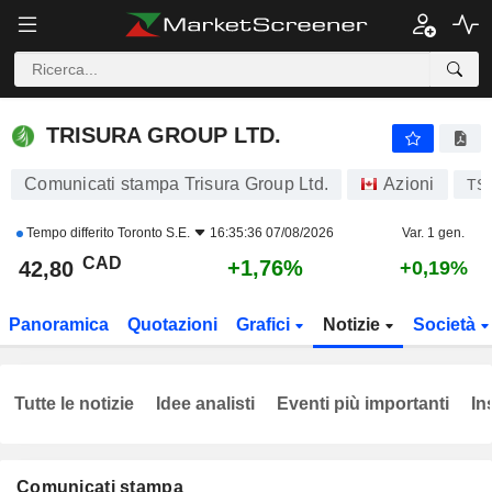
TRISURA GROUP LTD.
42,80
$
+1,76%
TRISURA GROUP LTD.
Comunicati stampa Trisura Group Ltd.
Azioni
TS
Tempo differito
Toronto S.E.
16:35:36 07/08/2026
Var. 1 gen.
CAD
+1,76%
42,80
+0,19%
Panoramica
Quotazioni
Grafici
Notizie
Società
Tutte le notizie
Idee analisti
Eventi più importanti
In
Comunicati stampa