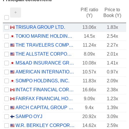
P/E ratio
Price to
(Y)
Book (Y)
TRISURA GROUP LTD.
13.06x
1.83x
TOKIO MARINE HOLDINGS, INC.
14.5x
2.54x
THE TRAVELERS COMPANIES, INC.
11.24x
2.27x
THE ALLSTATE CORPORATION
8.09x
2.01x
MS&AD INSURANCE GROUP HOLDINGS, INC.
10.08x
1.41x
AMERICAN INTERNATIONAL GROUP, INC.
10.57x
0.97x
SOMPO HOLDINGS, INC.
11.83x
2.09x
INTACT FINANCIAL CORPORATION
16.66x
2.38x
FAIRFAX FINANCIAL HOLDINGS LIMITED
9.09x
1.23x
ARCH CAPITAL GROUP LTD.
9.4x
1.39x
SAMPO OYJ
20.92x
3.09x
W.R. BERKLEY CORPORATION
14.62x
2.59x