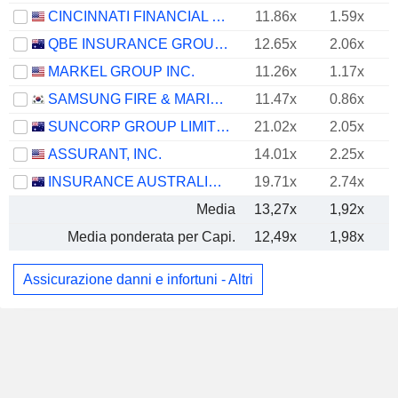
CINCINNATI FINANCIAL CORPORATION
11.86x
1.59x
QBE INSURANCE GROUP LIMITED
12.65x
2.06x
MARKEL GROUP INC.
11.26x
1.17x
SAMSUNG FIRE & MARINE INSURANCE CO., LTD.
11.47x
0.86x
SUNCORP GROUP LIMITED
21.02x
2.05x
ASSURANT, INC.
14.01x
2.25x
INSURANCE AUSTRALIA GROUP LIMITED
19.71x
2.74x
Media
13,27x
1,92x
Media ponderata per Capi.
12,49x
1,98x
Assicurazione danni e infortuni - Altri