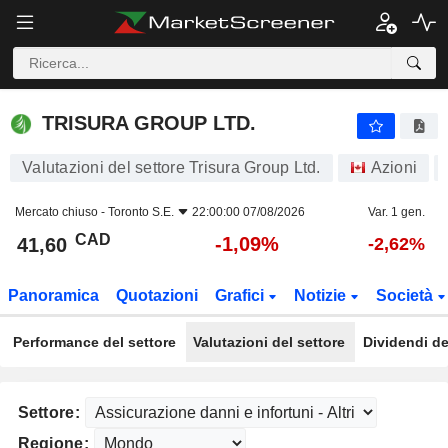
TRISURA GROUP LTD.
41,60
$
-1,09%
TRISURA GROUP LTD.
Valutazioni del settore Trisura Group Ltd.
Azioni
Mercato chiuso -
Toronto S.E.
22:00:00 07/08/2026
Var. 1 gen.
CAD
-1,09%
41,60
-2,62%
Panoramica
Quotazioni
Grafici
Notizie
Società
Performance del settore
Valutazioni del settore
Dividendi de
Settore:
Regione: