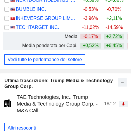
NEXTDOOR HOLDINGS, INC.
+0,39%
+14,86%
+
BUMBLE INC.
-0,53%
-0,70%
INKEVERSE GROUP LIMITED
-3,96%
+2,11%
TECHTARGET, INC.
-11,02%
-14,59%
Media
-0,17%
+2,72%
Media ponderata per Capi.
+0,52%
+6,45%
Vedi tutte le performance del settore
Ultima trascrizione: Trump Media & Technology
Group Corp.
TAE Technologies, Inc., Trump
Media & Technology Group Corp. -
18/12
M&A Call
Altri resoconti