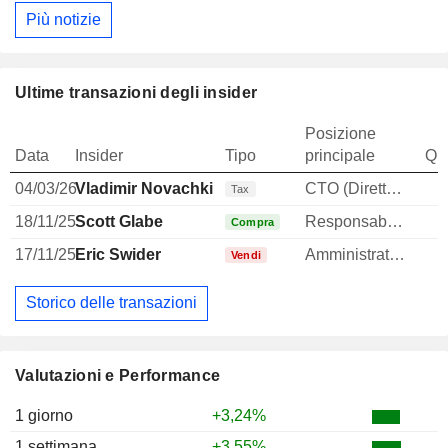
Più notizie
Ultime transazioni degli insider
Posizione
Data
Insider
Tipo
principale
Qua
04/03/26
Vladimir Novachki
CTO (Direttore tecnico)
1
Tax
18/11/25
Scott Glabe
Responsabile affari legali
Compra
17/11/25
Eric Swider
Amministratore
Vendi
Storico delle transazioni
Valutazioni e Performance
1 giorno
+3,24%
1 settimana
+3,55%