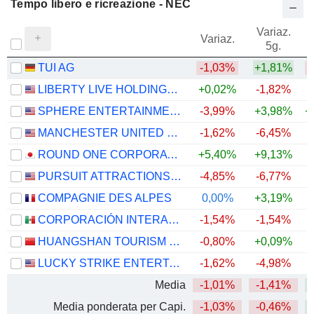
Tempo libero e ricreazione - NEC
Variaz.
V
Variaz.
5g.
TUI AG
-1,03%
+1,81%
LIBERTY LIVE HOLDINGS, INC.
+0,02%
-1,82%
+
SPHERE ENTERTAINMENT CO.
-3,99%
+3,98%
+
MANCHESTER UNITED PLC
-1,62%
-6,45%
+
ROUND ONE CORPORATION
+5,40%
+9,13%
PURSUIT ATTRACTIONS AND HOSPITALITY, INC.
-4,85%
-6,77%
+
COMPAGNIE DES ALPES
0,00%
+3,19%
CORPORACIÓN INTERAMERICANA DE ENTRETENIMIENTO, S.A.B. DE C.V.
-1,54%
-1,54%
HUANGSHAN TOURISM DEVELOPMENT CO.,LTD.
-0,80%
+0,09%
LUCKY STRIKE ENTERTAINMENT CORPORATION
-1,62%
-4,98%
Media
-1,01%
-1,41%
+
Media ponderata per Capi.
-1,03%
-0,46%
+