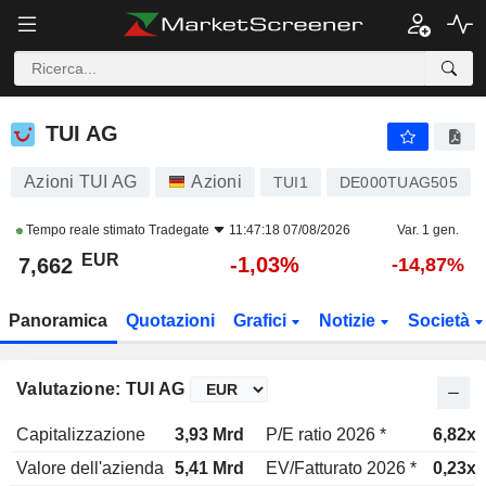
TUI AG
7,662
€
-1,03%
TUI AG
Azioni TUI AG
Azioni
TUI1
DE000TUAG505
Tempo reale stimato
Tradegate
11:47:18 07/08/2026
Var. 1 gen.
EUR
-1,03%
7,662
-14,87%
Panoramica
Quotazioni
Grafici
Notizie
Società
Valutazione: TUI AG
Capitalizzazione
3,93 Mrd
P/E ratio 2026 *
6,82x
Valore dell'azienda
5,41 Mrd
EV/Fatturato 2026 *
0,23x