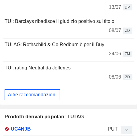
13/07
DP
TUI: Barclays ribadisce il giudizio positivo sul titolo
08/07
ZD
TUI AG: Rothschild & Co Redburn è per il Buy
24/06
ZM
TUI: rating Neutral da Jefferies
08/06
ZD
Altre raccomandazioni
Prodotti derivati popolari: TUI AG
Tipo di
UC4NJB
PUT
Mnemo
Tipo
prodotto
Elasticità
Parità
Quotazioni