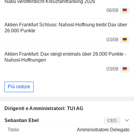
Nabu veröffentlicht Kreuzfahrtranking 2026
06/08
Aktien Frankfurt Schluss: Nahost-Hoffnung treibt Dax über
26.000 Punkte
03/08
Aktien Frankfurt: Dax steigt erstmals über 26.000 Punkte -
Nahost-Hoffnungen
03/08
Più notizie
Dirigenti e Amministratori: TUI AG
Manager
Titolo
Età
Da
Sebastian Ebel
CEO
Amministratore Delegato