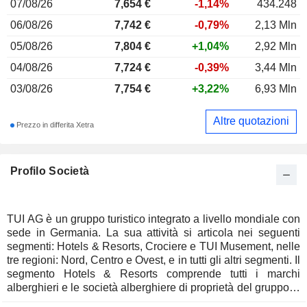
07/08/26
7,654
€
-1,14%
434.248
06/08/26
7,742 €
-0,79%
2,13 Mln
05/08/26
7,804 €
+1,04%
2,92 Mln
04/08/26
7,724 €
-0,39%
3,44 Mln
03/08/26
7,754 €
+3,22%
6,93 Mln
Altre quotazioni
Prezzo in differita Xetra
Profilo Società
TUI AG è un gruppo turistico integrato a livello mondiale con
sede in Germania. La sua attività si articola nei seguenti
segmenti: Hotels & Resorts, Crociere e TUI Musement, nelle
tre regioni: Nord, Centro e Ovest, e in tutti gli altri segmenti. Il
segmento Hotels & Resorts comprende tutti i marchi
alberghieri e le società alberghiere di proprietà del gruppo. Il
segmento Crociere comprende la joint venture TUI Cruises,