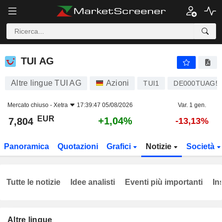
TUI AG
7,804
€
+1,04%
TUI AG
Altre lingue TUI AG
Azioni
TUI1
DE000TUAG5
Mercato chiuso -
Xetra
17:39:47 05/08/2026
Var. 1 gen.
EUR
+1,04%
7,804
-13,13%
Panoramica
Quotazioni
Grafici
Notizie
Società
Tutte le notizie
Idee analisti
Eventi più importanti
In
Altre lingue