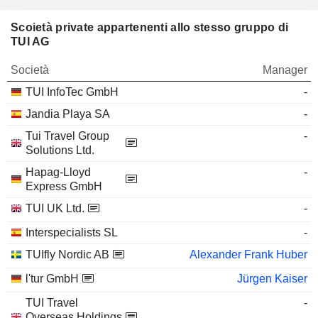
Scoietà private appartenenti allo stesso gruppo di
TUI AG
Società
Manager
TUI InfoTec GmbH
-
Jandia Playa SA
-
Tui Travel Group
-
Solutions Ltd.
Hapag-Lloyd
-
Express GmbH
TUI UK Ltd.
-
Interspecialists SL
-
TUIfly Nordic AB
Alexander Frank Huber
l'tur GmbH
Jürgen Kaiser
TUI Travel
-
Overseas Holdings