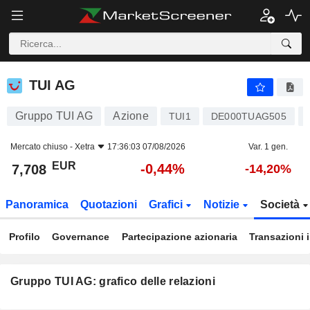
TUI AG
7,708
€
-0,44%
TUI AG
Gruppo TUI AG
Azione
TUI1
DE000TUAG505
Mercato chiuso -
Xetra
17:36:03 07/08/2026
Var. 1 gen.
EUR
-0,44%
7,708
-14,20%
Panoramica
Quotazioni
Grafici
Notizie
Società
Profilo
Governance
Partecipazione azionaria
Transazioni 
Gruppo TUI AG: grafico delle relazioni