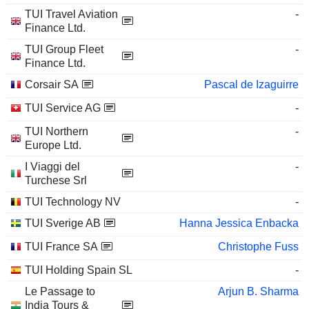
TUI Travel Aviation
-
Finance Ltd.
TUI Group Fleet
-
Finance Ltd.
Corsair SA
Pascal de Izaguirre
TUI Service AG
-
TUI Northern
-
Europe Ltd.
I Viaggi del
-
Turchese Srl
TUI Technology NV
-
TUI Sverige AB
Hanna Jessica Enbacka
TUI France SA
Christophe Fuss
TUI Holding Spain SL
-
Le Passage to
Arjun B. Sharma
India Tours &