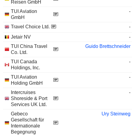
Reisen GmbH
TUI Aviation
-
GmbH
Travel Choice Ltd.
-
Jetair NV
-
TUI China Travel
Guido Brettschneider
Co. Ltd.
TUI Canada
-
Holdings, Inc.
TUI Aviation
-
Holding GmbH
Intercruises
-
Shoreside & Port
Services UK Ltd.
Gebeco
Ury Steinweg
Gesellschaft für
Internationale
Begegnung