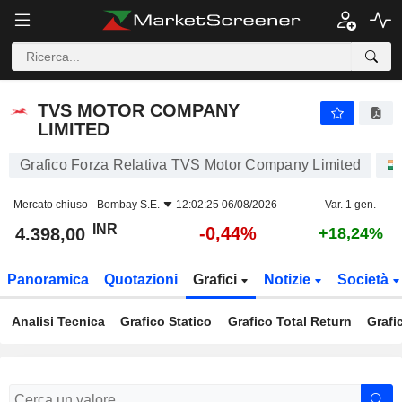
TVS MOTOR COMPANY LIMITED
4.398,00
₹
-0,44%
TVS MOTOR COMPANY
LIMITED
Grafico Forza Relativa TVS Motor Company Limited
Mercato chiuso -
Bombay S.E.
12:02:25 06/08/2026
Var. 1 gen.
INR
-0,44%
4.398,00
+18,24%
Panoramica
Quotazioni
Grafici
Notizie
Società
Analisi Tecnica
Grafico Statico
Grafico Total Return
Grafi