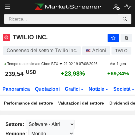
TWILIO INC.
239,54
$
+23,98%
TWILIO INC.
Consenso del settore Twilio Inc.
Azioni
TWLO
Tempo reale stimato
Cboe BZX
21:02:19 07/08/2026
Var. 1 gen.
USD
+23,98%
239,54
+69,34%
Panoramica
Quotazioni
Grafici
Notizie
Società
Performance del settore
Valutazioni del settore
Dividendi de
Settore:
Regione: