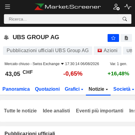
UBS GROUP AG
43,05
CHF
-0,65%
UBS GROUP AG
Pubblicazioni ufficiali UBS Group AG
Azioni
UB
Mercato chiuso -
Swiss Exchange
17:30:14 06/08/2026
Var. 1 gen.
CHF
-0,65%
43,05
+16,48%
Panoramica
Quotazioni
Grafici
Notizie
Società
Tutte le notizie
Idee analisti
Eventi più importanti
In
Pubblicazioni ufficiali