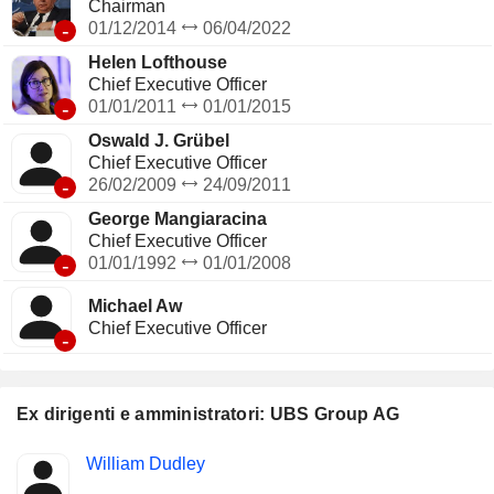
Chairman
-
01/12/2014
06/04/2022
Helen Lofthouse
Chief Executive Officer
-
01/01/2011
01/01/2015
Oswald J. Grübel
Chief Executive Officer
-
26/02/2009
24/09/2011
George Mangiaracina
Chief Executive Officer
-
01/01/1992
01/01/2008
Michael Aw
Chief Executive Officer
-
Ex dirigenti e amministratori: UBS Group AG
Posizioni
William Dudley
Insider
ricoperte