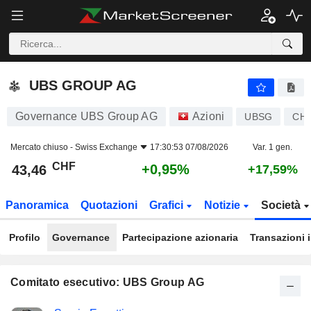
UBS GROUP AG
43,46
CHF
+0,95%
UBS GROUP AG
Governance UBS Group AG
Azioni
UBSG
CH0
Mercato chiuso -
Swiss Exchange
17:30:53 07/08/2026
Var. 1 gen.
CHF
+0,95%
43,46
+17,59%
Panoramica
Quotazioni
Grafici
Notizie
Società
Profilo
Governance
Partecipazione azionaria
Transazioni 
Comitato esecutivo: UBS Group AG
Posizioni