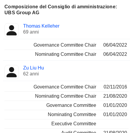
Composizione del Consiglio di amministrazione:
UBS Group AG
Amministratore
Comitati
Thomas Kelleher
69 anni
Governance Committee Chair
06/04/2022
Nominating Committee Chair
06/04/2022
Zu Liu Hu
62 anni
Governance Committee Chair
02/11/2016
Nominating Committee Chair
21/08/2020
Governance Committee
01/01/2020
Nominating Committee
01/01/2020
Executive Committee
Audit Committee
21/08/2020