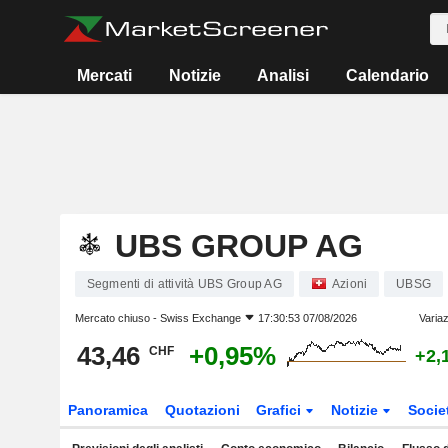
Mercati
Notizie
Analisi
Calendario
UBS GROUP AG
Segmenti di attività UBS Group AG
Azioni
UBSG
Mercato chiuso -
Swiss Exchange
17:30:53 07/08/2026
Variaz
43,46
+0,95%
CHF
+2,
Panoramica
Quotazioni
Grafici
Notizie
Socie