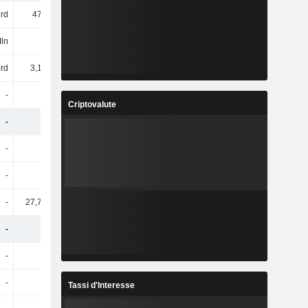
rd
471 Mrd
447 Mrd
480 Mrd
Mln
-
-361 Mln
-485 Mln
rd
3,15 Mrd
3,19 Mrd
2,5 Mrd
-
-
-
-
Criptovalute
-
-
-
-
-
-
-
-
-
-
-
-
-
27,75 Mrd
-
-
-
-
-
-
-
-
-
-
-
-
-
-
Tassi d'Interesse