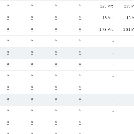
225 Mrd
235 M
-16 Mln
-13 
1,73 Mrd
1,81 M
-
-
-
-
-
-
-
-