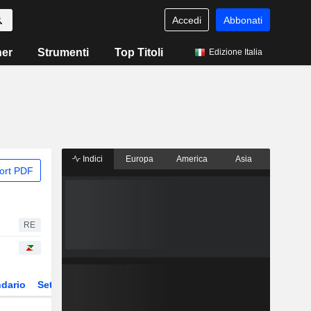
Accedi
Abbonati
ner
Strumenti
Top Titoli
Edizione Italia
Indici
Europa
America
Asia
ort PDF
RE
dario
Settore
Derivati
ETF