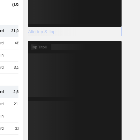
(USD)
(USD)
(USD)
rd
21,04 Mrd
24,53 Mrd
25,91 Mrd
Altri top & flop
rd
469 Mrd
560 Mrd
578 Mrd
Top Titoli
Mln
-
-889 Mln
-1,17 Mrd
rd
3,59 Mrd
3,92 Mrd
5,21 Mrd
-
-
-
-
rd
2,64 Mrd
3,18 Mrd
3,16 Mrd
rd
21,8 Mrd
22,7 Mrd
27,36 Mrd
Mln
-
-100 Mln
-159 Mln
Mrd
318 Mln
520 Mln
719 Mln