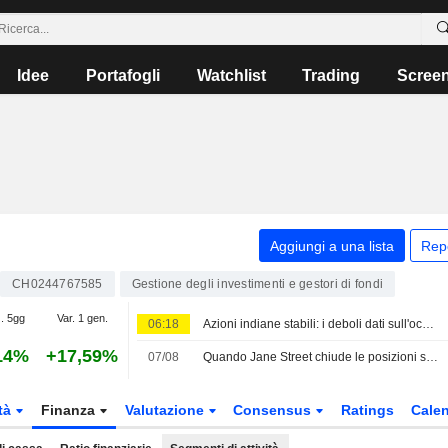
Idee
Portafogli
Watchlist
Trading
Scree
Aggiungi a una lista
Rep
CH0244767585
Gestione degli investimenti e gestori di fondi
. 5gg
Var. 1 gen.
06:18
Azioni indiane stabili: i deboli dati sull'occupazione negli Stati Uniti compensano i timori sul petrolio
14%
+17,59%
07/08
Quando Jane Street chiude le posizioni short su Sivers Semiconductors
tà
Finanza
Valutazione
Consensus
Ratings
Calen