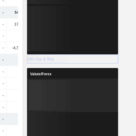
-
-
-
-
-
548 Mln
1,54 Mrd
155 Mln
-
173 Mrd
68,26 Mrd
25,38 Mrd
-
-
-88 Mln
-16 Mln
-
-4,74 Mrd
-1,98 Mrd
-1,2 Mrd
Altri top & flop
-
-
-
-
-
-
-
-
Valute/Forex
-
-
-
-
-
-
-
-
-
-
-
-
-
-
-
-
-
-
-
-