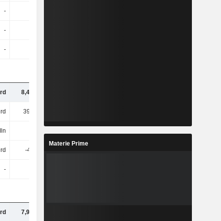
-
-
-
-
-
-
-
-
-
-
-
-
rd
8,47 Mrd
10,85 Mrd
12,21 Mrd
rd
399 Mrd
453 Mrd
489 Mrd
Mln
-
-768 Mln
-971 Mln
Materie Prime
Mrd
-44 Mln
1,92 Mrd
2,82 Mrd
-
-
-
-
rd
7,94 Mrd
8,93 Mrd
8,82 Mrd