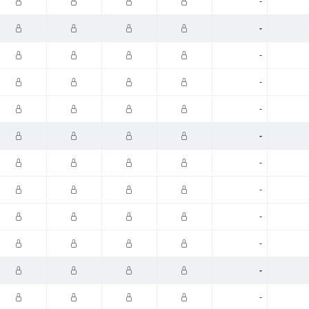
-
-
-
-
-
-
-
-
-
-
-
-