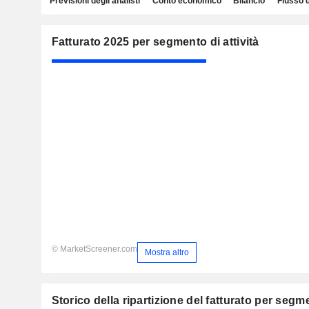
Previsioni degli analisti
Conto economico
Bilancio
Flusso 
Fatturato 2025 per segmento di attività
© MarketScreener.com
Mostra altro
Storico della ripartizione del fatturato per segmen