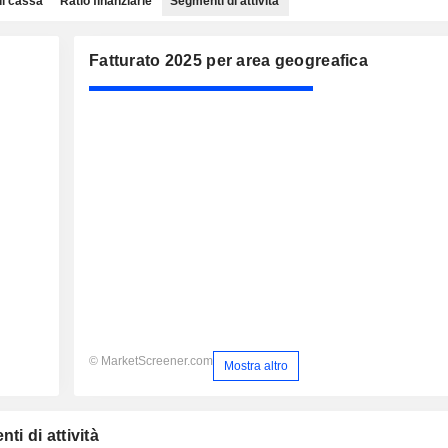
di cassa
Ratio finanziarie
Segmenti di attività
Fatturato 2025 per area geogreafica
© MarketScreener.com
Mostra altro
ti di attività