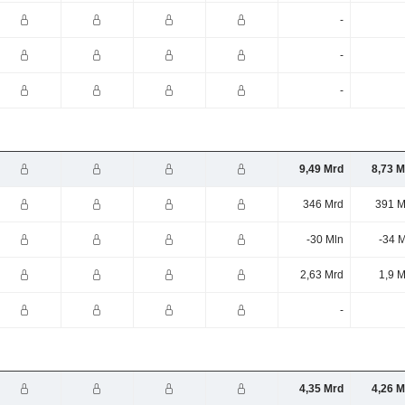
-
-
-
9,49 Mrd
8,73 M
346 Mrd
391 M
-30 Mln
-34 
2,63 Mrd
1,9 
-
4,35 Mrd
4,26 M