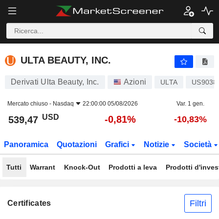
ULTA BEAUTY, INC.
539,47
$
-0,81%
ULTA BEAUTY, INC.
Derivati Ulta Beauty, Inc.
Azioni
ULTA
US9038
Mercato chiuso -
Nasdaq
22:00:00 05/08/2026
Var. 1 gen.
USD
-0,81%
539,47
-10,83%
Panoramica
Quotazioni
Grafici
Notizie
Società
Tutti
Warrant
Knock-Out
Prodotti a leva
Prodotti d'inve
Filtri
Certificates