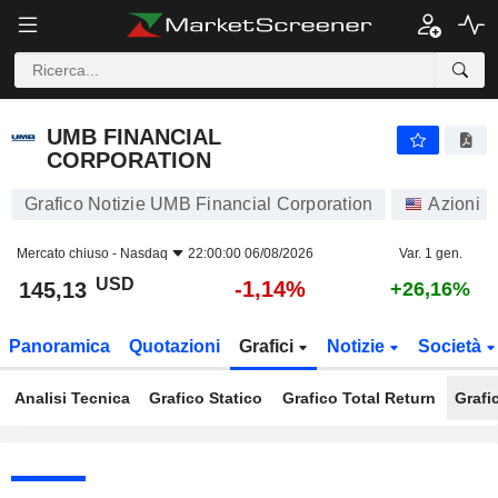
UMB FINANCIAL CORPORATION
145,13
$
-1,14%
UMB FINANCIAL
CORPORATION
Grafico Notizie UMB Financial Corporation
Azioni
Mercato chiuso -
Nasdaq
22:00:00 06/08/2026
Var. 1 gen.
USD
-1,14%
145,13
+26,16%
Panoramica
Quotazioni
Grafici
Notizie
Società
Analisi Tecnica
Grafico Statico
Grafico Total Return
Grafi