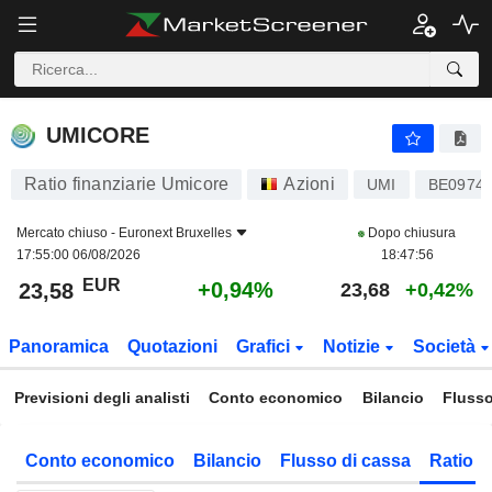
UMICORE
23,58
€
+0,94%
UMICORE
Ratio finanziarie Umicore
Azioni
UMI
BE0974
Mercato chiuso -
Euronext Bruxelles
Dopo chiusura
17:55:00 06/08/2026
18:47:56
EUR
+0,94%
23,58
23,68
+0,42%
Panoramica
Quotazioni
Grafici
Notizie
Società
Previsioni degli analisti
Conto economico
Bilancio
Flusso
Conto economico
Bilancio
Flusso di cassa
Ratio f