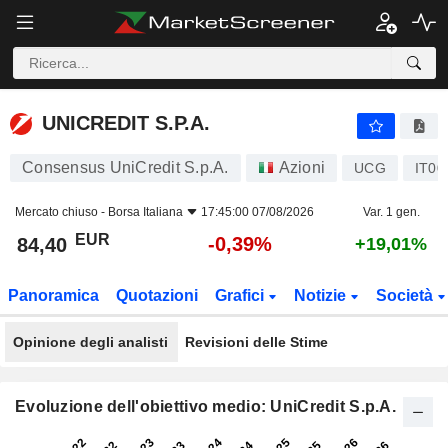
UNICREDIT S.P.A.
84,40
€
-0,39%
UNICREDIT S.P.A.
Consensus UniCredit S.p.A.
Azioni
UCG
IT00
Mercato chiuso -
Borsa Italiana
17:45:00 07/08/2026
Var. 1 gen.
EUR
-0,39%
84,40
+19,01%
Panoramica
Quotazioni
Grafici
Notizie
Società
Opinione degli analisti
Revisioni delle Stime
Evoluzione dell'obiettivo medio: UniCredit S.p.A.