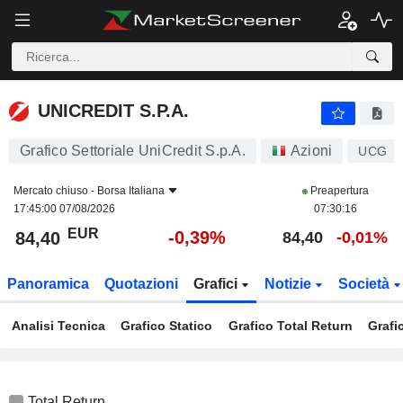
UNICREDIT S.P.A.
84,40
€
-0,39%
UNICREDIT S.P.A.
Grafico Settoriale UniCredit S.p.A.
Azioni
UCG
Mercato chiuso -
Borsa Italiana
Preapertura
17:45:00 07/08/2026
07:30:16
EUR
-0,39%
84,40
84,40
-0,01%
Panoramica
Quotazioni
Grafici
Notizie
Società
Analisi Tecnica
Grafico Statico
Grafico Total Return
Grafi
Total Return