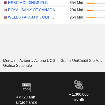
HSBC HOLDINGS PLC
354 Mrd
ROYAL BANK OF CANADA
294 Mrd
WELLS FARGO & COMPANY
264 Mrd
Mercati
Azioni
Azione UCG
Grafici UniCredit S.p.A.
Grafico Settoriale
+ 1.300.000
+ di 20 anni
iscritti
al tuo fianco