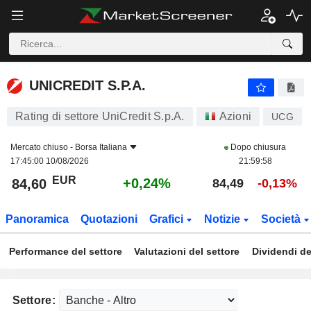
UNICREDIT S.P.A.
84,60
€
+0,24%
UNICREDIT S.P.A.
Rating di settore UniCredit S.p.A.
Azioni
UCG
Mercato chiuso -
Borsa Italiana
Dopo chiusura
17:45:00 10/08/2026
21:59:58
EUR
+0,24%
84,60
84,49
-0,13%
Panoramica
Quotazioni
Grafici
Notizie
Società
Performance del settore
Valutazioni del settore
Dividendi de
Settore: