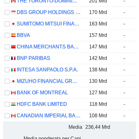
THE TORONTO-DOMINION BANK
201 Mrd
-
DBS GROUP HOLDINGS LTD
170 Mrd
-
SUMITOMO MITSUI FINANCIAL GROUP, INC.
163 Mrd
-
BBVA
157 Mrd
-
CHINA MERCHANTS BANK CO., LTD.
147 Mrd
-
BNP PARIBAS
142 Mrd
-
INTESA SANPAOLO S.P.A.
138 Mrd
-
MIZUHO FINANCIAL GROUP, INC.
130 Mrd
-
BANK OF MONTREAL
127 Mrd
-
HDFC BANK LIMITED
118 Mrd
-
CANADIAN IMPERIAL BANK OF COMMERCE
108 Mrd
-
Media
236,44 Mrd
Media ponderata per Capi.