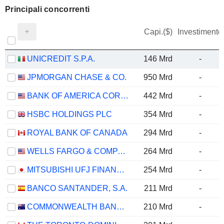
Principali concorrenti
Capi.($)
Investimento
UNICREDIT S.P.A.
146 Mrd
-
JPMORGAN CHASE & CO.
950 Mrd
-
BANK OF AMERICA CORPORATION
442 Mrd
-
HSBC HOLDINGS PLC
354 Mrd
-
ROYAL BANK OF CANADA
294 Mrd
-
WELLS FARGO & COMPANY
264 Mrd
-
MITSUBISHI UFJ FINANCIAL GROUP, INC.
254 Mrd
-
BANCO SANTANDER, S.A.
211 Mrd
-
COMMONWEALTH BANK OF AUSTRALIA
210 Mrd
-