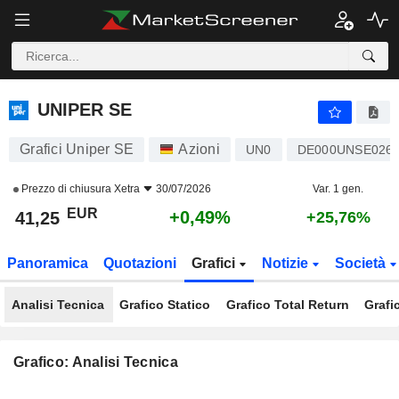
UNIPER SE
41,25
€
+0,49%
UNIPER SE
Grafici Uniper SE
Azioni
UN0
DE000UNSE026
Prezzo di chiusura
Xetra
30/07/2026
Var. 1 gen.
EUR
+0,49%
41,25
+25,76%
Panoramica
Quotazioni
Grafici
Notizie
Società
Analisi Tecnica
Grafico Statico
Grafico Total Return
Grafi
Grafico: Analisi Tecnica