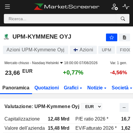
UPM-KYMMENE OYJ
23,66
€
+0,77%
UPM-KYMMENE OYJ
Azioni UPM-Kymmene Oyj
Azioni
UPM
FI000
Mercato chiuso -
Nasdaq Helsinki
18:00:00 07/08/2026
Var. 1 gen.
EUR
+0,77%
23,66
-4,56%
Panoramica
Quotazioni
Grafici
Notizie
Società
Valutazione: UPM-Kymmene Oyj
Capitalizzazione
12,48 Mrd
P/E ratio 2026 *
16,7x
Valore dell'azienda
15,48 Mrd
EV/Fatturato 2026 *
1,62x