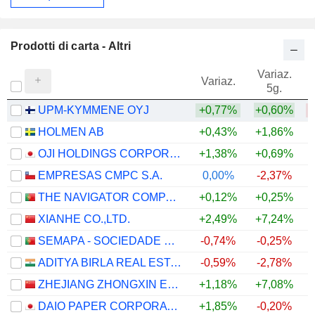
Prodotti di carta - Altri
Variaz.
V
Variaz.
5g.
UPM-KYMMENE OYJ
+0,77%
+0,60%
HOLMEN AB
+0,43%
+1,86%
OJI HOLDINGS CORPORATION
+1,38%
+0,69%
+
EMPRESAS CMPC S.A.
0,00%
-2,37%
THE NAVIGATOR COMPANY, S.A.
+0,12%
+0,25%
XIANHE CO.,LTD.
+2,49%
+7,24%
SEMAPA - SOCIEDADE DE INVESTIMENTO E GESTÃO, SGPS, S.A.
-0,74%
-0,25%
+
ADITYA BIRLA REAL ESTATE LIMITED
-0,59%
-2,78%
ZHEJIANG ZHONGXIN ENVIRONMENTAL PROTECTION TECHNOLOGY GROUP CO., LTD.
+1,18%
+7,08%
DAIO PAPER CORPORATION
+1,85%
-0,20%
+