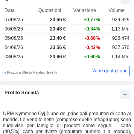
Data
Quotazioni
Variazione
Volume
07/08/26
23,66 €
+0,77%
929.829
06/08/26
23,48 €
+0,34%
1,13 Mln
05/08/26
23,40 €
-0,68%
926.474
04/08/26
23,56 €
-0,42%
937.670
03/08/26
23,66 €
+0,60%
1,14 Mln
Altre quotazioni
Prezzo in differita Nasdaq Helsinki
Profilo Società
UPM-Kymmene Oyj è uno dei principali produttori di carta al
mondo. Le vendite nette (comprese quelle infragruppo) sono
suddivise per famiglia di prodotti come segue: - carta
(40,5%): carta per riviste (produttore numero 1 al mondo),