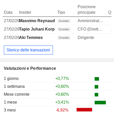
Posizione
Data
Insider
Tipo
principale
Qua
27/02/26
Massimo Reynaudo
Amministratore delegato
Gratuito
27/02/26
Tapio Juhani Korpeinen
CFO (Direttore finanziario)
1
Gratuito
27/02/26
Aki Temmes
Dirigente
Gratuito
Storico delle transazioni
Valutazioni e Performance
1 giorno
+0,77%
1 settimana
+0,60%
Mese corrente
+0,60%
1 mese
+3,41%
3 mesi
-6,92%