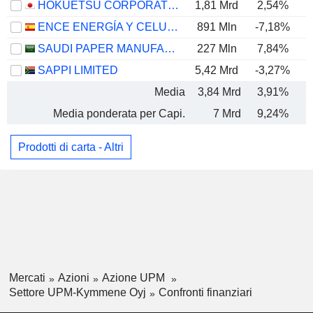
HOKUETSU CORPORATION
1,81 Mrd
2,54%
ENCE ENERGÍA Y CELULOSA, S.A.
891 Mln
-7,18%
SAUDI PAPER MANUFACTURING COMPANY
227 Mln
7,84%
SAPPI LIMITED
5,42 Mrd
-3,27%
Media
3,84 Mrd
3,91%
Media ponderata per Capi.
7 Mrd
9,24%
Prodotti di carta - Altri
Mercati
Azioni
Azione UPM
Settore UPM-Kymmene Oyj
Confronti finanziari