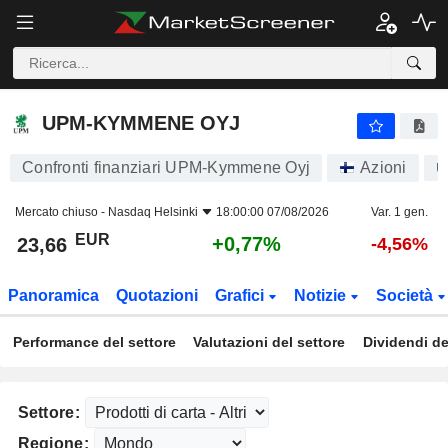
UPM-KYMMENE OYJ
23,66
€
+0,77%
UPM-KYMMENE OYJ
Confronti finanziari UPM-Kymmene Oyj
Azioni
U
Mercato chiuso -
Nasdaq Helsinki
18:00:00 07/08/2026
Var. 1 gen.
EUR
+0,77%
23,66
-4,56%
Panoramica
Quotazioni
Grafici
Notizie
Società
Performance del settore
Valutazioni del settore
Dividendi de
Settore:
Regione: