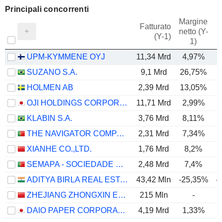
Principali concorrenti
Margine
Fatturato
netto (Y-
E
(Y-1)
1)
UPM-KYMMENE OYJ
11,34 Mrd
4,97%
SUZANO S.A.
9,1 Mrd
26,75%
HOLMEN AB
2,39 Mrd
13,05%
OJI HOLDINGS CORPORATION
11,71 Mrd
2,99%
KLABIN S.A.
3,76 Mrd
8,11%
THE NAVIGATOR COMPANY, S.A.
2,31 Mrd
7,34%
XIANHE CO.,LTD.
1,76 Mrd
8,2%
SEMAPA - SOCIEDADE DE INVESTIMENTO E GESTÃO, SGPS, S.A.
2,48 Mrd
7,4%
ADITYA BIRLA REAL ESTATE LIMITED
43,42 Mln
-25,35%
-
ZHEJIANG ZHONGXIN ENVIRONMENTAL PROTECTION TECHNOLOGY GROUP CO., LTD.
215 Mln
-
DAIO PAPER CORPORATION
4,19 Mrd
1,33%