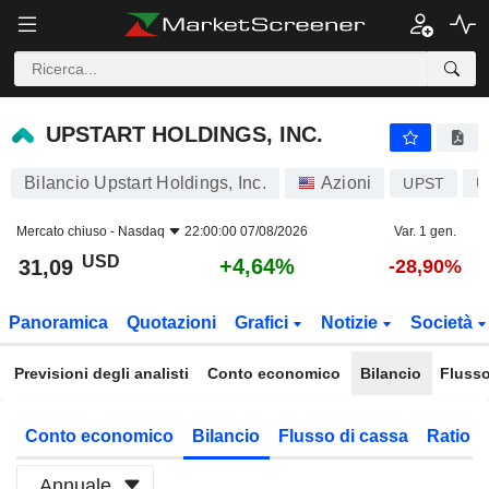
UPSTART HOLDINGS, INC.
31,09
$
+4,64%
UPSTART HOLDINGS, INC.
Bilancio Upstart Holdings, Inc.
Azioni
UPST
U
Mercato chiuso -
Nasdaq
22:00:00 07/08/2026
Var. 1 gen.
USD
+4,64%
31,09
-28,90%
Panoramica
Quotazioni
Grafici
Notizie
Società
Previsioni degli analisti
Conto economico
Bilancio
Flusso
Conto economico
Bilancio
Flusso di cassa
Ratio f
Annuale