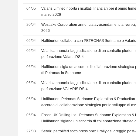
04/05
Valaris Limited riporta i risultati finanziari per il primo tri
marzo 2026
20/04
Westlake Corporation annuncia avvicendamenti ai vertici,
2026
06/04
Halliburton collabora con PETRONAS Suriname e Valari
06/04
Valaris annuncia l'aggiudicazione di un contratto plurien
perforazione Valaris DS-4
06/04
Halliburton sigla un accordo di collaborazione strategica 
di Petronas in Suriname
06/04
Valaris annuncia l'aggiudicazione di un contratto plurien
perforazione VALARIS DS-4
06/04
Halliburton, Petronas Suriname Exploration & Production 
accordo di collaborazione strategica per lo sviluppo di a
06/04
Ensco UK Drilling Ltd., Petronas Suriname Exploration &
Halliburton siglano un accordo di collaborazione strategi
27/03
Servizi petroliferi sotto pressione: il rally del greggio post-