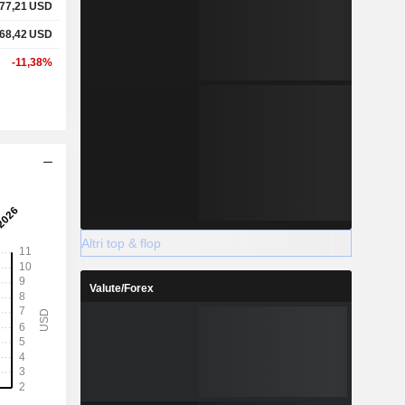
77,21
USD
68,42
USD
-11,38%
Altri top & flop
Valute/Forex