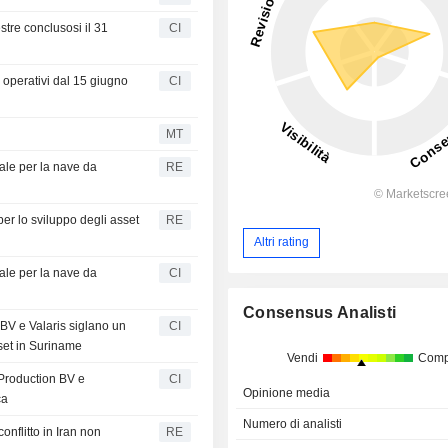
mestre conclusosi il 31
CI
 operativi dal 15 giugno
CI
s
MT
nale per la nave da
RE
per lo sviluppo degli asset
RE
Altri rating
nale per la nave da
CI
Consensus Analisti
BV e Valaris siglano un
CI
sset in Suriname
Vendi
Comp
 Production BV e
CI
Opinione media
ca
Numero di analisti
conflitto in Iran non
RE