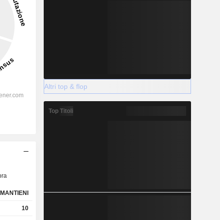
Altri top & flop
Top Titoli
ra
MANTIENI
10