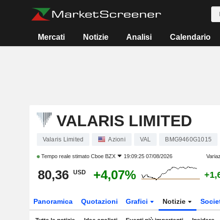
Mercati
Notizie
Analisi
Calendario
VALARIS LIMITED
Valaris Limited
Azioni
VAL
BMG9460G1015
Tempo reale stimato
Cboe BZX
19:09:25 07/08/2026
Varia
80,36
+4,07%
USD
+1,
Panoramica
Quotazioni
Grafici
Notizie
Socie