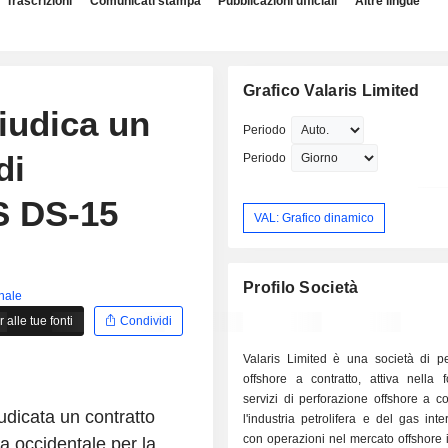
Trascrizioni
Comunicati stampa
Pubblicazioni ufficiali
Altre lingue
Grafico Valaris Limited
giudica un
Periodo
di
Periodo
S DS-15
VAL: Grafico dinamico
Profilo Società
inale
alle tue fonti
Condividi
Valaris Limited è una società di pe
offshore a contratto, attiva nella f
servizi di perforazione offshore a co
udicata un contratto
l'industria petrolifera e del gas inte
con operazioni nel mercato offshore i
ca occidentale per la