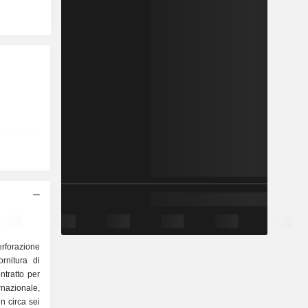
rforazione
ornitura di
ntratto per
rnazionale,
n circa sei