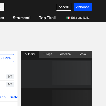
Accedi
Abbonati
ner
Strumenti
Top Titoli
Edizione Italia
Indici
Europa
America
Asia
ort PDF
MT
MT
ario
Settore
Derivati
ETF