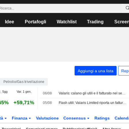
Idee
Portafogli
Watchlist
Trading
Scree
Aggiungi a una lista
Rep
Petrolio/Gas trivellazione
z. 5gg
Var. 1 gen.
06/08
Valaris: calano gli utili e il fatturato nel secondo trimestre
65%
+59,71%
05/08
Flash utili: Valaris Limited riporta un fatturato nel secondo trimestre di 539,2 Mio USD, superando le stime di FactSet di 488,5 Mio USD
tà
Finanza
Valutazione
Consensus
Ratings
Calend