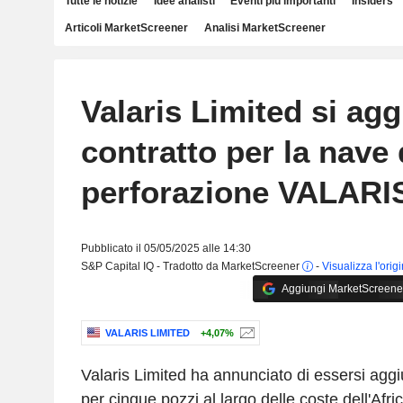
Tutte le notizie
Idee analisti
Eventi più importanti
Insiders
Articoli MarketScreener
Analisi MarketScreener
Valaris Limited si ag
contratto per la nave 
perforazione VALARI
Pubblicato il 05/05/2025 alle 14:30
S&P Capital IQ - Tradotto da MarketScreener
-
Visualizza l'orig
Aggiungi MarketScreener 
VALARIS LIMITED
+4,07%
Valaris Limited ha annunciato di essersi aggi
per cinque pozzi al largo delle coste dell'Afri