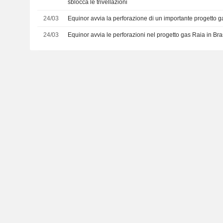
sblocca le trivellazioni
24/03
Equinor avvia la perforazione di un importante progetto ga
24/03
Equinor avvia le perforazioni nel progetto gas Raia in Bra