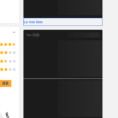
Le mie liste
Top Titoli
BB