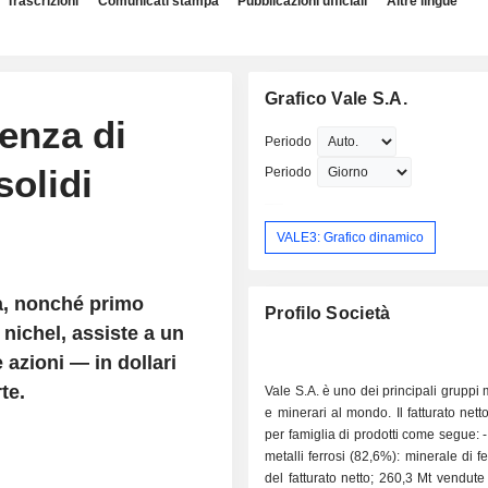
Trascrizioni
Comunicati stampa
Pubblicazioni ufficiali
Altre lingue
Grafico Vale S.A.
uenza di
Periodo
solidi
Periodo
VALE3: Grafico dinamico
a, nonché primo
Profilo Società
 nichel, assiste a un
azioni — in dollari
te.
Vale S.A. è uno dei principali gruppi 
e minerari al mondo. Il fatturato netto
per famiglia di prodotti come segue: - minerali e
metalli ferrosi (82,6%): minerale di f
del fatturato netto; 260,3 Mt vendute