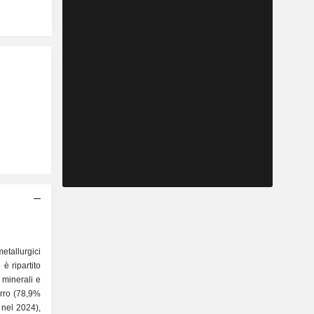
metallurgici
 è ripartito
erro (78,9%
 nel 2024),