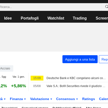
Idee
Portafogli
Watchlist
Trading
Scree
Aggiungi a una lista
Rep
Acciaio
. 5gg
Var. 1 gen.
15:09
Deutsche Bank e KBC congelano alcuni conti bancari di Radiant World a Singapore, secondo Bloomberg News
12%
+5,86%
05/08
Vale S.A.: BofA Securities rivede il giudizio che diventa Neutral
tà
Finanza
Valutazione
Consensus
Ratings
Calen