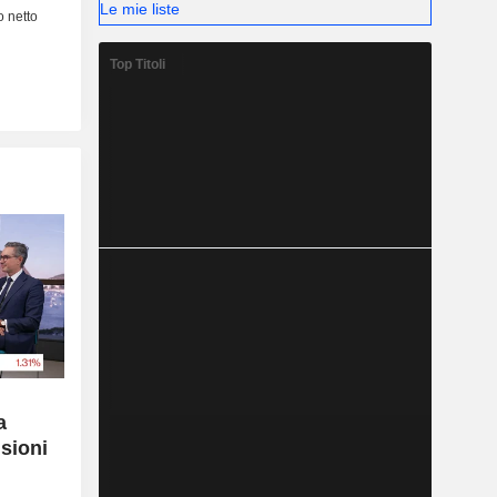
Le mie liste
Top Titoli
a
nsioni