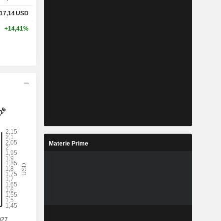
17,14
USD
+14,41%
Materie Prime