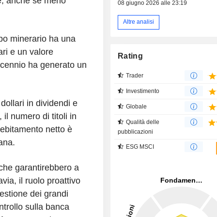
te, anche se meno
08 giugno 2026 alle 23:19
Altre analisi
ppo minerario ha una
ari e un valore
Rating
decennio ha generato un
Trader
Investimento
 dollari in dividendi e
Globale
il numero di titoli in
Qualità delle
ndebitamento netto è
pubblicazioni
ana.
ESG MSCI
tiche garantirebbero a
avia, il ruolo proattivo
estione dei grandi
ntrollo sulla banca