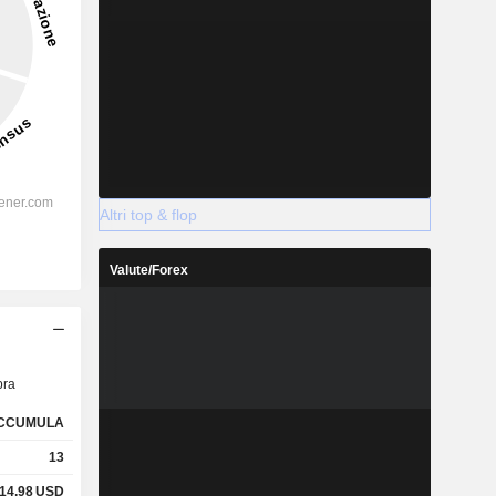
Altri top & flop
Valute/Forex
ra
CCUMULA
13
14,98
USD