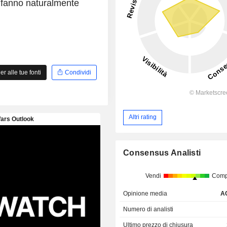
, fanno naturalmente
 alle tue fonti
Condividi
Altri rating
Consensus Analisti
Vendi
Comp
Opinione media
A
Numero di analisti
Ultimo prezzo di chiusura