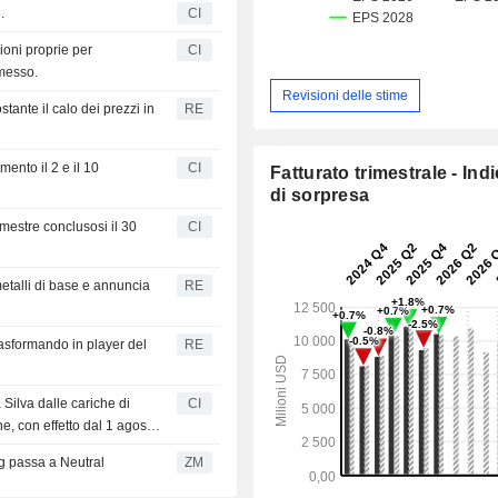
.
CI
oni proprie per
CI
emesso.
Revisioni delle stime
tante il calo dei prezzi in
RE
ento il 2 e il 10
CI
Fatturato trimestrale - Ind
di sorpresa
semestre conclusosi il 30
CI
 metalli di base e annuncia
RE
rasformando in player del
RE
Silva dalle cariche di
CI
, con effetto dal 1 agosto
ng passa a Neutral
ZM