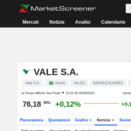
Mercati
Notizie
Analisi
Calendario
VALE S.A.
Vale S.A.
Azioni
VALE3
BRVALEACNOR0
Tempo differito
Sao Paulo
15:22:28 06/08/2026
Variaz
76,18
+0,12%
BRL
+0,
Panoramica
Quotazioni
Grafici
Notizie
Socie