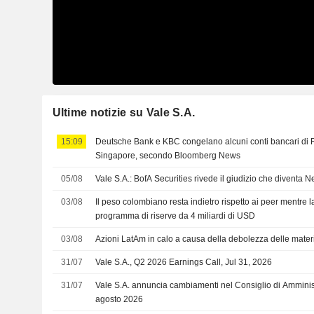
Ultime notizie su Vale S.A.
15:09
Deutsche Bank e KBC congelano alcuni conti bancari di 
Singapore, secondo Bloomberg News
05/08
Vale S.A.: BofA Securities rivede il giudizio che diventa N
03/08
Il peso colombiano resta indietro rispetto ai peer mentre 
programma di riserve da 4 miliardi di USD
03/08
Azioni LatAm in calo a causa della debolezza delle mater
31/07
Vale S.A., Q2 2026 Earnings Call, Jul 31, 2026
31/07
Vale S.A. annuncia cambiamenti nel Consiglio di Amminist
agosto 2026