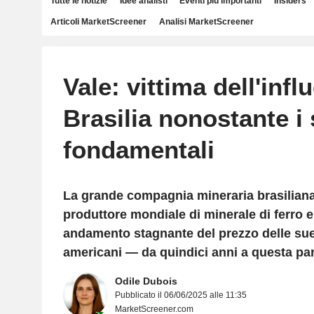
Tutte le notizie
Idee analisti
Eventi più importanti
Insiders
Articoli MarketScreener
Analisi MarketScreener
Vale: vittima dell'infl
Brasilia nonostante i 
fondamentali
La grande compagnia mineraria brasilian
produttore mondiale di minerale di ferro e
andamento stagnante del prezzo delle sue 
americani — da quindici anni a questa par
Odile Dubois
Pubblicato il 06/06/2025 alle 11:35
MarketScreener.com