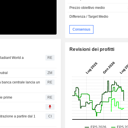
Prezzo obiettivo medio
Differenza / Target Medio
Consensus
Revisioni dei profitti
Radiant World a
RE
eutral
ZM
la banca centrale lancia un
RE
ie prime
RE
razione a partire dal 1
CI