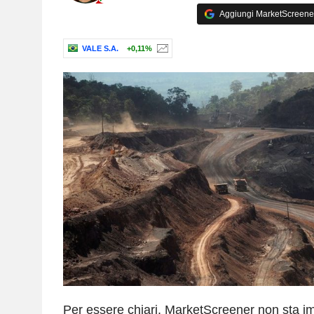
Aggiungi MarketScreener 
VALE S.A.
+0,11%
Per essere chiari, MarketScreener non sta 