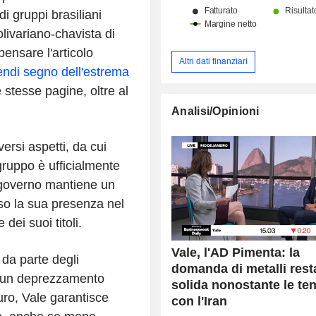
i gruppi brasiliani
olivariano-chavista di
ensare l'articolo
Altri dati finanziari
endi segno dell'estrema
 stesse pagine, oltre al
Analisi/Opinioni
versi aspetti, da cui
 gruppo è ufficialmente
l governo mantiene un
rso la sua presenza nel
dei suoi titoli.
Vale, l'AD Pimenta: la
da parte degli
domanda di metalli rest
re un deprezzamento
solida nonostante le te
euro, Vale garantisce
con l'Iran