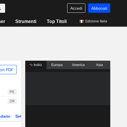
Accedi
Abbonati
ner
Strumenti
Top Titoli
Edizione Italia
Indici
Europa
America
Asia
ort PDF
RE
ZM
dario
Settore
Derivati
ETF