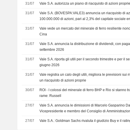
31/07
Vale S.A. autorizza un piano di riacquisto di azioni proprie
31/07
Vale S.A. (BOVESPA:VALE3) annuncia un riacquisto di azi
100.000.000 di azioni, pari al 2,3% del capitale sociale 
31/07
Vale vede un mercato del minerale di ferro resiliente nonos
Cina
31/07
Vale S.A. annuncia la distribuzione di dividendi, con pagam
settembre 2026
31/07
Vale S.A. riporta gli utili per il secondo trimestre e per il 
giugno 2026
31/07
Vale registra un calo degli utili, migliora le previsioni sui
un riacquisto di azioni proprie
30/07
ROI - I colossi del minerale di ferro BHP e Rio si stanno t
rame: Russell
27/07
Vale S.A. annuncia le dimissioni di Marcelo Gasparino Da 
Vicepresidente e membro del Consiglio di Amministrazione
2026
27/07
Vale S.A.: Goldman Sachs rivaluta il giudizio Buy e il rati