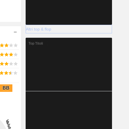
Altri top & flop
Top Titoli
BB