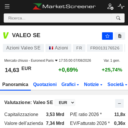
VALEO SE
14,63
€
+0,69%
VALEO SE
Azioni Valeo SE
Azioni
FR
FR0013176526
Mercato chiuso -
Euronext Paris
17:55:00 07/08/2026
Var. 1 gen.
EUR
+0,69%
14,63
+25,74%
Panoramica
Quotazioni
Grafici
Notizie
Società
Valutazione: Valeo SE
Capitalizzazione
3,53 Mrd
P/E ratio 2026 *
11,8x
Valore dell'azienda
7,34 Mrd
EV/Fatturato 2026 *
0,36x