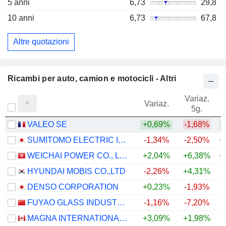
5 anni
6,73
29,8
10 anni
6,73
67,8
Altre quotazioni
Ricambi per auto, camion e motocicli - Altri
Variaz.
V
Variaz.
5g.
VALEO SE
+0,69%
-1,68%
+
SUMITOMO ELECTRIC INDUSTRIES, LTD.
-1,34%
-2,50%
+
WEICHAI POWER CO., LTD.
+2,04%
+6,38%
+
HYUNDAI MOBIS CO.,LTD
-2,26%
+4,31%
+
DENSO CORPORATION
+0,23%
-1,93%
FUYAO GLASS INDUSTRY GROUP CO., LTD.
-1,16%
-7,20%
MAGNA INTERNATIONAL INC.
+3,09%
+1,98%
+