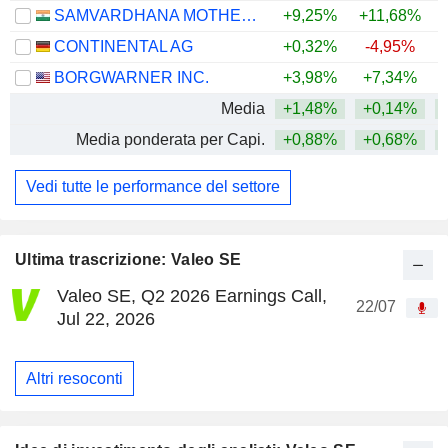
SAMVARDHANA MOTHERSON INTERNATIONAL LIMITED
+9,25%
+11,68%
+
CONTINENTAL AG
+0,32%
-4,95%
BORGWARNER INC.
+3,98%
+7,34%
+
Media
+1,48%
+0,14%
+
Media ponderata per Capi.
+0,88%
+0,68%
+
Vedi tutte le performance del settore
Ultima trascrizione: Valeo SE
Valeo SE, Q2 2026 Earnings Call,
22/07
Jul 22, 2026
Altri resoconti