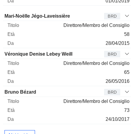
01/01/2019
Amministratore
Titolo
Età
Da
Mari-Noëlle Jégo-Laveissière
BRD
Direttore/Membro del Consiglio
58
28/04/2015
Véronique Denise Lebey Weill
BRD
Direttore/Membro del Consiglio
65
26/05/2016
Bruno Bézard
BRD
Direttore/Membro del Consiglio
73
24/10/2017