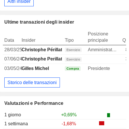
Altri insider
Ultime transazioni degli insider
Posizione
Data
Insider
Tipo
principale
Qua
28/03/25
Christophe Périllat-Piratoine
Amministratore delegato
8
Esercizio
07/06/24
Christophe Perillat
3
Esercizio
03/05/24
Gilles Michel
Presidente
Compra
Storico delle transazioni
Valutazioni e Performance
1 giorno
+0,69%
1 settimana
-1,68%