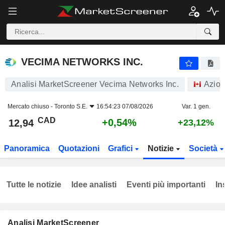
VECIMA NETWORKS INC.
12,94
$
+0,54%
VECIMA NETWORKS INC.
Analisi MarketScreener Vecima Networks Inc.
Azion
Mercato chiuso -
Toronto S.E.
16:54:23 07/08/2026
Var. 1 gen.
CAD
+0,54%
12,94
+23,12%
Panoramica
Quotazioni
Grafici
Notizie
Società
Tutte le notizie
Idee analisti
Eventi più importanti
In
Analisi MarketScreener