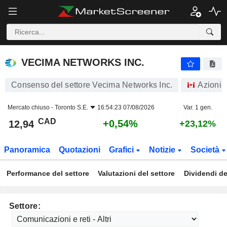
VECIMA NETWORKS INC.
12,94
$
+0,54%
VECIMA NETWORKS INC.
Consenso del settore Vecima Networks Inc.
Azioni
Mercato chiuso -
Toronto S.E.
16:54:23 07/08/2026
Var. 1 gen.
CAD
+0,54%
12,94
+23,12%
Panoramica
Quotazioni
Grafici
Notizie
Società
Performance del settore
Valutazioni del settore
Dividendi de
Settore: