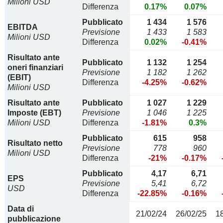
Milioni USD
Differenza
0.17%
0.07%
Pubblicato
1 434
1 576
EBITDA
Previsione
1 433
1 583
Milioni USD
Differenza
0.02%
-0.41%
Risultato ante
Pubblicato
1 132
1 254
oneri finanziari
Previsione
1 182
1 262
(EBIT)
Differenza
-4.25%
-0.62%
Milioni USD
Risultato ante
Pubblicato
1 027
1 229
Imposte (EBT)
Previsione
1 046
1 225
Milioni USD
Differenza
-1.81%
0.3%
Pubblicato
615
958
Risultato netto
Previsione
778
960
Milioni USD
Differenza
-21%
-0.17%
Pubblicato
4,17
6,71
EPS
Previsione
5,41
6,72
USD
Differenza
-22.85%
-0.16%
Data di
21/02/24
26/02/25
1
pubblicazione