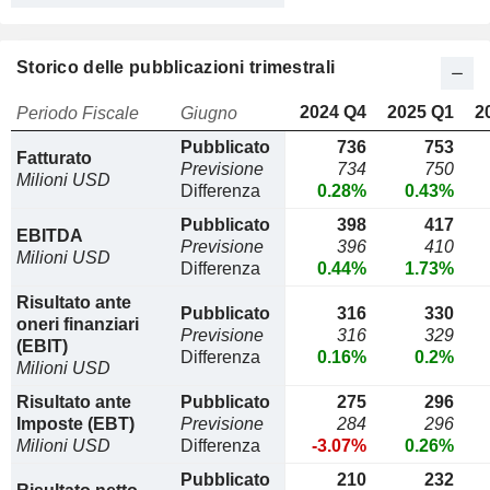
Storico delle pubblicazioni trimestrali
2024 Q4
2025 Q1
2
Periodo Fiscale
Giugno
Pubblicato
736
753
Fatturato
Previsione
734
750
Milioni USD
Differenza
0.28%
0.43%
Pubblicato
398
417
EBITDA
Previsione
396
410
Milioni USD
Differenza
0.44%
1.73%
Risultato ante
Pubblicato
316
330
oneri finanziari
Previsione
316
329
(EBIT)
Differenza
0.16%
0.2%
Milioni USD
Risultato ante
Pubblicato
275
296
Imposte (EBT)
Previsione
284
296
Milioni USD
Differenza
-3.07%
0.26%
Pubblicato
210
232