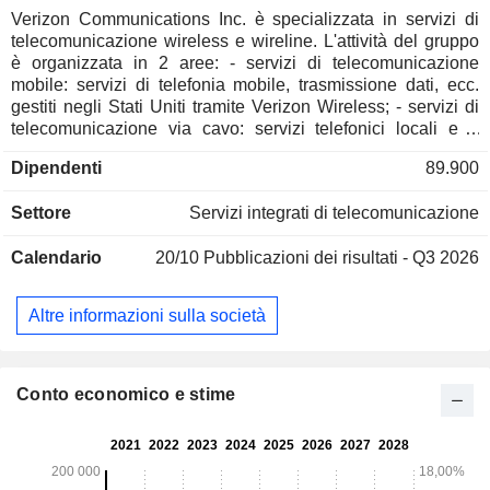
Verizon Communications Inc. è specializzata in servizi di
telecomunicazione wireless e wireline. L'attività del gruppo
è organizzata in 2 aree: - servizi di telecomunicazione
mobile: servizi di telefonia mobile, trasmissione dati, ecc.
gestiti negli Stati Uniti tramite Verizon Wireless; - servizi di
telecomunicazione via cavo: servizi telefonici locali e a
lunga distanza, accesso a Internet a banda larga,
Dipendenti
89.900
trasmissione di canali televisivi, invio di e-mail, ecc. Le
vendite nette si suddividono per fonte di ricavo tra vendita di
Settore
Servizi integrati di telecomunicazione
servizi di telecomunicazione (82,8%) e di apparecchiature di
telecomunicazione wireless (17,2%). Le vendite nette si
Calendario
20/10
Pubblicazioni dei risultati - Q3 2026
suddividono per cliente tra consumatori (76,2%), aziende
(21,9%) e altro (1,9%).
Altre informazioni sulla società
Conto economico e stime