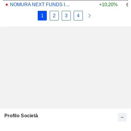
NOMURA NEXT FUNDS INTERNATIONAL EQUITY MSCI-KOKUSAI (YEN-HEDGED) ETF - JPY
+10,20%
6
1
2
3
4
Profilo Società