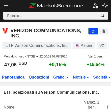
VERIZON COMMUNICATIONS, INC.
47,06
$
+0,15%
VERIZON COMMUNICATIONS,
INC.
ETF Verizon Communications, Inc.
Azioni
VZ
Mercato chiuso -
NYSE
22:00:02 07/08/2026
Var. 1 gen.
USD
+0,15%
47,06
+15,54%
Panoramica
Quotazioni
Grafici
Notizie
Società
ETF posizionati su Verizon Communications, Inc.
Variaz. 1
Nome
gen.
P