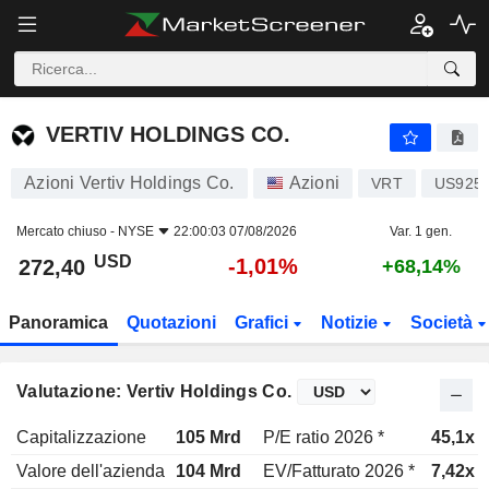
VERTIV HOLDINGS CO.
272,40
$
-1,01%
VERTIV HOLDINGS CO.
Azioni Vertiv Holdings Co.
Azioni
VRT
US925
Mercato chiuso -
NYSE
22:00:03 07/08/2026
Var. 1 gen.
USD
-1,01%
272,40
+68,14%
Panoramica
Quotazioni
Grafici
Notizie
Società
Valutazione: Vertiv Holdings Co.
Capitalizzazione
105 Mrd
P/E ratio 2026 *
45,1x
Valore dell'azienda
104 Mrd
EV/Fatturato 2026 *
7,42x