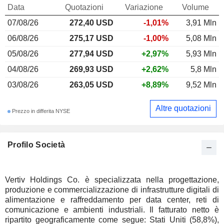
Data
Quotazioni
Variazione
Volume
07/08/26
272,40 USD
-1,01%
3,91 Mln
06/08/26
275,17 USD
-1,00%
5,08 Mln
05/08/26
277,94 USD
+2,97%
5,93 Mln
04/08/26
269,93 USD
+2,62%
5,8 Mln
03/08/26
263,05 USD
+8,89%
9,52 Mln
Altre quotazioni
Prezzo in differita NYSE
Profilo Società
Vertiv Holdings Co. è specializzata nella progettazione,
produzione e commercializzazione di infrastrutture digitali di
alimentazione e raffreddamento per data center, reti di
comunicazione e ambienti industriali. Il fatturato netto è
ripartito geograficamente come segue: Stati Uniti (58,8%),