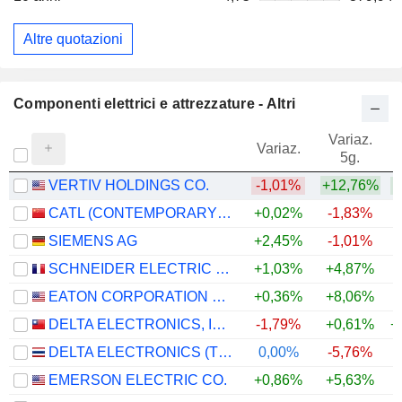
Altre quotazioni
Componenti elettrici e attrezzature - Altri
Variaz.
V
Variaz.
5g.
VERTIV HOLDINGS CO.
-1,01%
+12,76%
+
CATL (CONTEMPORARY AMPEREX TECHNOLOGY)
+0,02%
-1,83%
+
SIEMENS AG
+2,45%
-1,01%
+
SCHNEIDER ELECTRIC SE
+1,03%
+4,87%
+
EATON CORPORATION PLC
+0,36%
+8,06%
+
DELTA ELECTRONICS, INC.
-1,79%
+0,61%
+
DELTA ELECTRONICS (THAILAND)
0,00%
-5,76%
+
EMERSON ELECTRIC CO.
+0,86%
+5,63%
+