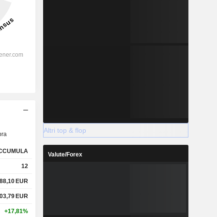
Altri top & flop
ra
CCUMULA
Valute/Forex
12
88,10
EUR
03,79
EUR
+17,81%