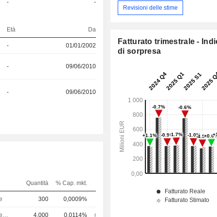
-
-
S
Revisioni delle stime
Età
Da
Fatturato trimestrale - Ind
-
01/01/2002
di sorpresa
-
09/06/2010
-
09/06/2010
Quantità
% Cap. mkt.
e
300
0,0009%
Amministratore delegato
4.000
0,0114%