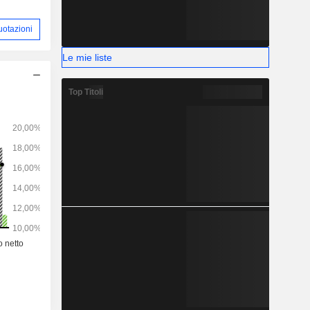
uotazioni
Le mie liste
Top Titoli