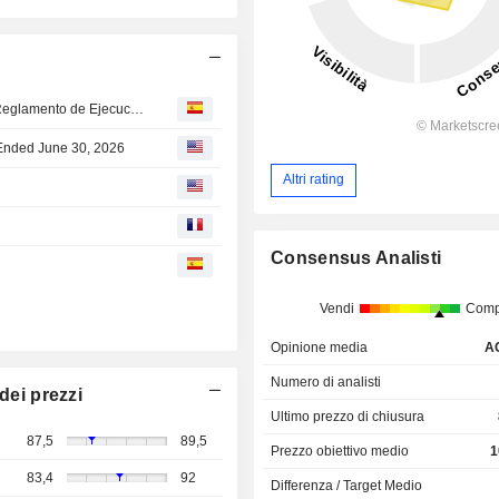
Notificaciones de los directivos y personas vinculadas (Reglamento de Ejecución (UE) 2016/523) - Motivo de la notificación: Persona con Responsabilidad de Dirección (Declarante: RAUL GOMEZ MERINO)
r Ended June 30, 2026
Altri rating
Consensus Analisti
Vendi
Comp
Opinione media
A
Numero di analisti
dei prezzi
Ultimo prezzo di chiusura
87,5
89,5
Prezzo obiettivo medio
1
83,4
92
Differenza / Target Medio