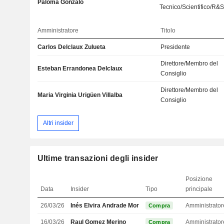
Paloma Gonzalo
Tecnico/Scientifico/R&
Amministratore
Titolo
Carlos Delclaux Zulueta
Presidente
Direttore/Membro del
Esteban Errandonea Delclaux
Consiglio
Direttore/Membro del
Maria Virginia Urigüen Villalba
Consiglio
Altri insider
Ultime transazioni degli insider
Posizione
Data
Insider
Tipo
principale
26/03/26
Inés Elvira Andrade Moreno
Amministrator
Compra
16/03/26
Raul Gomez Merino
Compra