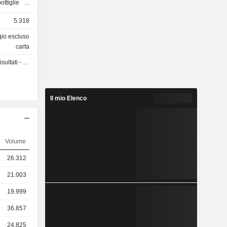
ottiglie e
l'industria
5.318
da conduce
e sviluppo
gio escluso
 e forni di
carta
ortogallo,
ti - Q3 2026
à possiede
Inverbeira
 SA, Gallo
sico Vetro
Il mio Elenco
iliere et
erre SA.
Volume
26.312
21.003
19.999
36.857
24.825