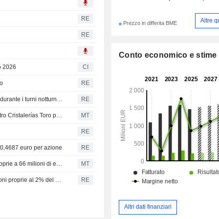
RE
Altre q
Prezzo in differita BME
RE
Conto economico e stime
io 2026
CI
ro
RE
Unite: i lavoratori di Encirc Elton incroceranno le braccia durante i turni notturni dal 16 al 28 aprile e dal 9 al 15 maggio
RE
Vidrala acquisisce il produttore cileno di imballaggi in vetro Cristalerías Toro per 75 milioni di euro
MT
RE
 0,4687 euro per azione
RE
Vidrala raddoppia il programma di riacquisto di azioni proprie a 66 milioni di euro
MT
Vidrala amplia l'entità del programma di riacquisto di azioni proprie al 2% del capitale sociale
RE
Altri dati finanziari