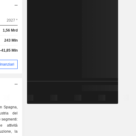
2027 *
1,56 Mrd
243 Mln
-41,85 Mln
 finanziari
in Spagna,
ustria del
e segmenti:
attività
uzione, la