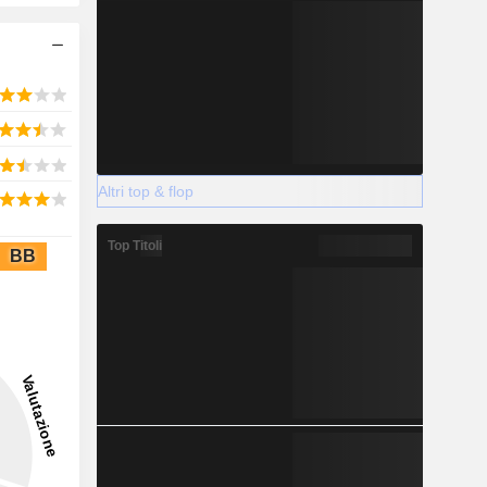
Altri top & flop
Top Titoli
BB