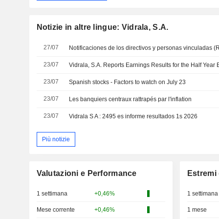
Notizie in altre lingue: Vidrala, S.A.
27/07
23/07
Vidrala, S.A. Reports Earnings Results for the Half Yea
23/07
Spanish stocks - Factors to watch on July 23
23/07
Les banquiers centraux rattrapés par l'inflation
23/07
Vidrala S A : 2495 es informe resultados 1s 2026
Più notizie
Valutazioni e Performance
Estremi 
1 settimana
+0,46%
1 settimana
Mese corrente
+0,46%
1 mese