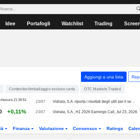
Idee
Portafogli
Watchlist
Trading
Scree
Aggiungi a una lista
Rep
4
Contenitori/imballaggio escluso carta
OTC Markets Traded
chiusura
21:39:51
23/07
Vidrala, S.A. riporta i risultati degli utili per il semestre conclusosi il 30 giugno 2026
0
+0,11%
23/07
Vidrala, S.A., H1 2026 Earnings Call, Jul 23, 2026
tà
Finanza
Valutazione
Consensus
Ratings
Calen