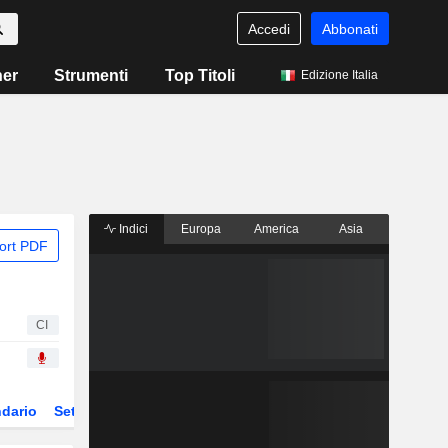
Accedi
Abbonati
ner
Strumenti
Top Titoli
Edizione Italia
Indici
Europa
America
Asia
ort PDF
CI
dario
Settore
Derivati
ETF