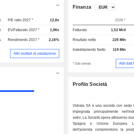
Finanza
x
P/E ratio 2027 *
12,8x
2026 *
x
EV/Fatturato 2027 *
1,96x
Fatturato
1,52 Mrd
%
Rendimento 2027 *
2,16%
Risultato netto
226 Mln
Indebitamento Netto
119 Mln
Altri multipli di valutazione
Altri dati
* Dati stimati
Profilo Società
Vidrala SA è una società con sede 
impegnata principalmente nell'ind
vetro. La Società opera attraverso du
Spagna e Unione Europea. Le 
dell'azienda comprendono la prod