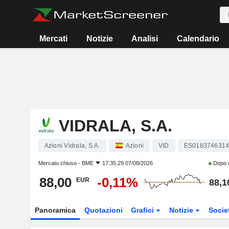
Mercati
Notizie
Analisi
Calendario
VIDRALA, S.A.
Azioni Vidrala, S.A.
Azioni
VID
ES018374631
Mercato chiuso -
BME
17:35:29 07/08/2026
Dopo 
88,00
-0,11%
EUR
88,1
Panoramica
Quotazioni
Grafici
Notizie
Socie