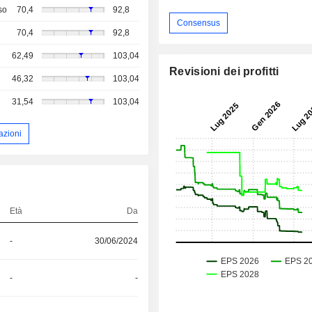
so
70,4
92,8
Consensus
70,4
92,8
62,49
103,04
Revisioni dei profitti
46,32
103,04
31,54
103,04
azioni
Età
Da
-
30/06/2024
-
-