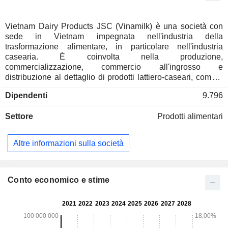
Vietnam Dairy Products JSC (Vinamilk) è una società con
sede in Vietnam impegnata nell'industria della
trasformazione alimentare, in particolare nell'industria
casearia. È coinvolta nella produzione,
commercializzazione, commercio all'ingrosso e
distribuzione al dettaglio di prodotti lattiero-caseari, come il
latte in varie forme e gusti, tra cui il latte fluido, il latte in
Dipendenti
9.796
polvere e il latte condensato zuccherato, insieme a yogurt,
yogurt gelato, gelato, formaggio e farina per l'alimentazione
Settore
Prodotti alimentari
infantile. Altri prodotti includono latte di soia, latte di riso,
caffè in bottiglia, zucchero, succo in bottiglia e altre bevande
analcoliche. L'azienda fornisce anche servizi di imballaggio
Altre informazioni sulla società
e logistica, oltre al supporto tecnico ai processi di
coltivazione e allevamento.
Conto economico e stime