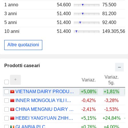
1 anno
54.600
75.500
3 anni
51.400
81.200
5 anni
51.400
92.400
10 anni
51.400
149.305,56
Altre quotazioni
Prodotti caseari
Variaz.
V
Variaz.
5g.
VIETNAM DAIRY PRODUCTS
+5,08%
+1,81%
INNER MONGOLIA YILI INDUSTRIAL GROUP CO., LTD.
-0,42%
-3,28%
CHINA MENGNIU DAIRY COMPANY LIMITED
-2,41%
-1,53%
+
HEBEI YANGYUAN ZHIHUI BEVERAGE CO., LTD.
+5,15%
+24,84%
+
GLANBIA PLC
+0,76%
+4,00%
+