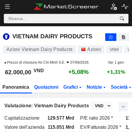
VIETNAM DAIRY PRODUCTS
62.000,00
₫
+5,08%
VIETNAM DAIRY PRODUCTS
Azioni Vietnam Dairy Products
Azioni
VNM
V
Prezzo di chiusura
Ho Chi Minh S.E.
07/08/2026
Var. 1 gen.
VND
+5,08%
62.000,00
+1,31%
Panoramica
Quotazioni
Grafici
Notizie
Società
Valutazione: Vietnam Dairy Products
Capitalizzazione
129.577 Mrd
P/E ratio 2026 *
13
Valore dell'azienda
115.051 Mrd
EV/Fatturato 2026 *
1,