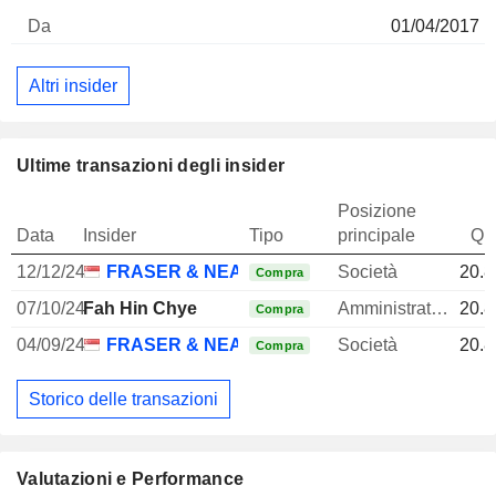
01/04/2017
Altri insider
Ultime transazioni degli insider
Posizione
Data
Insider
Tipo
principale
Qua
12/12/24
FRASER & NEAVE LTD.
Società
20.8
Compra
07/10/24
Fah Hin Chye
Amministratore
20.8
Compra
04/09/24
FRASER & NEAVE LTD.
Società
20.8
Compra
Storico delle transazioni
Valutazioni e Performance