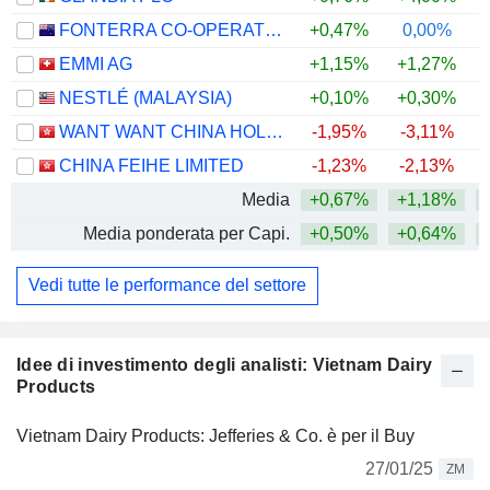
FONTERRA CO-OPERATIVE GROUP LIMITED
+0,47%
0,00%
+
EMMI AG
+1,15%
+1,27%
+
NESTLÉ (MALAYSIA)
+0,10%
+0,30%
+
WANT WANT CHINA HOLDINGS LIMITED
-1,95%
-3,11%
CHINA FEIHE LIMITED
-1,23%
-2,13%
Media
+0,67%
+1,18%
+
Media ponderata per Capi.
+0,50%
+0,64%
+
Vedi tutte le performance del settore
Idee di investimento degli analisti: Vietnam Dairy
Products
Vietnam Dairy Products: Jefferies & Co. è per il Buy
27/01/25
ZM