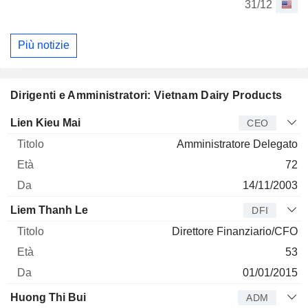
31/12
Più notizie
Dirigenti e Amministratori: Vietnam Dairy Products
Manager
Titolo
Età
Da
Lien Kieu Mai
CEO
Amministratore Delegato
72
14/11/2003
Liem Thanh Le
DFI
Direttore Finanziario/CFO
53
01/01/2015
Huong Thi Bui
ADM